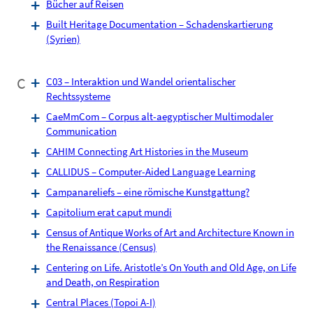
Bücher auf Reisen
Built Heritage Documentation – Schadenskartierung
(Syrien)
C
C03 – Interaktion und Wandel orientalischer
Rechtssysteme
CaeMmCom – Corpus alt-aegyptischer Multimodaler
Communication
CAHIM Connecting Art Histories in the Museum
CALLIDUS – Computer-Aided Language Learning
Campanareliefs – eine römische Kunstgattung?
Capitolium erat caput mundi
Census of Antique Works of Art and Architecture Known in
the Renaissance (Census)
Centering on Life. Aristotle’s On Youth and Old Age, on Life
and Death, on Respiration
Central Places (Topoi A-I)