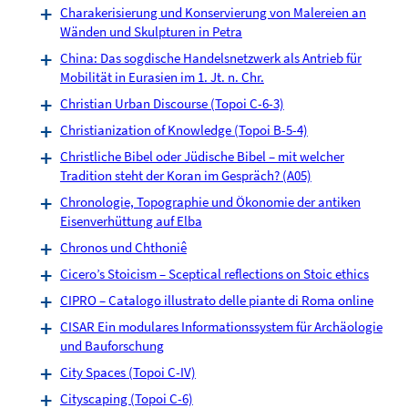
Charakerisierung und Konservierung von Malereien an
Wänden und Skulpturen in Petra
China: Das sogdische Handelsnetzwerk als Antrieb für
Mobilität in Eurasien im 1. Jt. n. Chr.
Christian Urban Discourse (Topoi C-6-3)
Christianization of Knowledge (Topoi B-5-4)
Christliche Bibel oder Jüdische Bibel – mit welcher
Tradition steht der Koran im Gespräch? (A05)
Chronologie, Topographie und Ökonomie der antiken
Eisenverhüttung auf Elba
Chronos und Chthoniê
Cicero’s Stoicism – Sceptical reflections on Stoic ethics
CIPRO – Catalogo illustrato delle piante di Roma online
CISAR Ein modulares Informationssystem für Archäologie
und Bauforschung
City Spaces (Topoi C-IV)
Cityscaping (Topoi C-6)