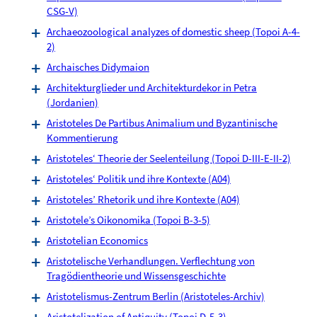
CSG-V)
Archaeozoological analyzes of domestic sheep (Topoi A-4-
2)
Archaisches Didymaion
Architekturglieder und Architekturdekor in Petra
(Jordanien)
Aristoteles De Partibus Animalium und Byzantinische
Kommentierung
Aristoteles‘ Theorie der Seelenteilung (Topoi D-III-E-II-2)
Aristoteles‘ Politik und ihre Kontexte (A04)
Aristoteles’ Rhetorik und ihre Kontexte (A04)
Aristotele’s Oikonomika (Topoi B-3-5)
Aristotelian Economics
Aristotelische Verhandlungen. Verflechtung von
Tragödientheorie und Wissensgeschichte
Aristotelismus-Zentrum Berlin (Aristoteles-Archiv)
Aristotelization of Antiquity (Topoi D-5-3)