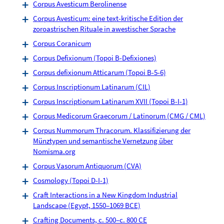
Corpus Avesticum Berolinense
Corpus Avesticum: eine text-kritische Edition der
zoroastrischen Rituale in awestischer Sprache
Corpus Coranicum
Corpus Defixionum (Topoi B-Defixiones)
Corpus defixionum Atticarum (Topoi B-5-6)
Corpus Inscriptionum Latinarum (CIL)
Corpus Inscriptionum Latinarum XVII (Topoi B-I-1)
Corpus Medicorum Graecorum / Latinorum (CMG / CML)
Corpus Nummorum Thracorum. Klassifizierung der
Münztypen und semantische Vernetzung über
Nomisma.org
Corpus Vasorum Antiquorum (CVA)
Cosmology (Topoi D-I-1)
Craft Interactions in a New Kingdom Industrial
Landscape (Egypt, 1550–1069 BCE)
Crafting Documents, c. 500–c. 800 CE