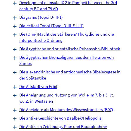
Development of insula IX 2 in Pompeii between the 3rd
century BC and 79 AD
Diagrams (Topoi D-III-1)
Dialectical Topoi (Topoi D-III-E-II-1)
Die (Ohn-)Macht des Stärkeren? Thukydidies und die
interpolitische Ordnung
Die ägyptische und orientalische Rubensohn-Bibliothek
Die ägyptischen Bronzefiguren aus dem Heraion von
Samos
Die alexandrinische und antiochenische Bibelexegese in
der Spätantike
Die Altstadt von Erbil
Die Aneignung und Nutzung von Wolle im 7. bis 3. Jt.
v.u.Z. in Westasien
Die Anekdote als Medium des Wissenstransfers (B07)
Die antike Geschichte von Baalbek/Heliopolis
Die Antike in Zeichnung, Plan und Bauaufnahme