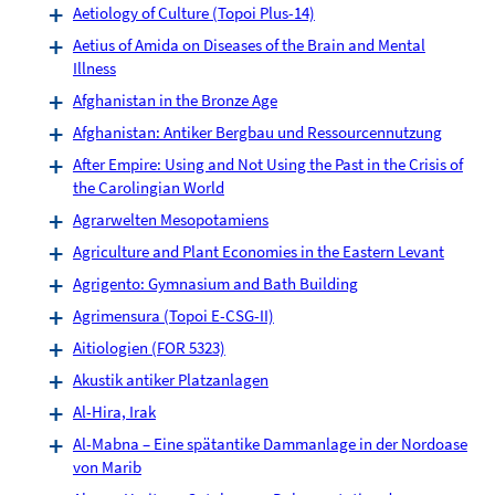
Aetiology of Culture (Topoi Plus-14)
Aetius of Amida on Diseases of the Brain and Mental
Illness
Afghanistan in the Bronze Age
Afghanistan: Antiker Bergbau und Ressourcennutzung
After Empire: Using and Not Using the Past in the Crisis of
the Carolingian World
Agrarwelten Mesopotamiens
Agriculture and Plant Economies in the Eastern Levant
Agrigento: Gymnasium and Bath Building
Agrimensura (Topoi E-CSG-II)
Aitiologien (FOR 5323)
Akustik antiker Platzanlagen
Al-Hira, Irak
Al-Mabna – Eine spätantike Dammanlage in der Nordoase
von Marib