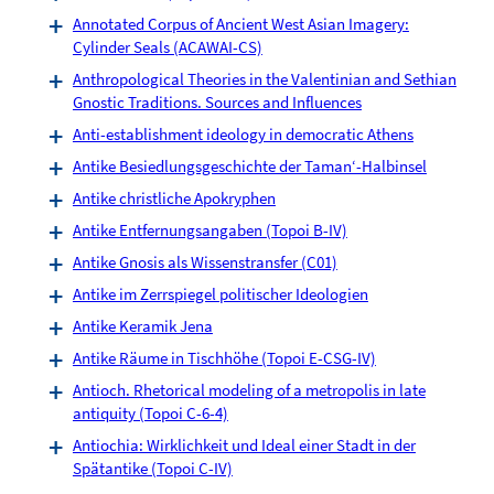
Annotated Corpus of Ancient West Asian Imagery:
Cylinder Seals (ACAWAI-CS)
Anthropological Theories in the Valentinian and Sethian
Gnostic Traditions. Sources and Influences
Anti-establishment ideology in democratic Athens
Antike Besiedlungsgeschichte der Taman‘-Halbinsel
Antike christliche Apokryphen
Antike Entfernungsangaben (Topoi B-IV)
Antike Gnosis als Wissenstransfer (C01)
Antike im Zerrspiegel politischer Ideologien
Antike Keramik Jena
Antike Räume in Tischhöhe (Topoi E-CSG-IV)
Antioch. Rhetorical modeling of a metropolis in late
antiquity (Topoi C-6-4)
Antiochia: Wirklichkeit und Ideal einer Stadt in der
Spätantike (Topoi C-IV)