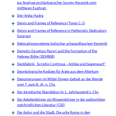
zur Analyse archäologischer Survey-Keramik vom
mittleren Euphrat.
Deir Anba Hadra
Deixis and Frames of Reference (Topoi C-1)
Deixis and Frames of Reference in Hellenistic Dedicatory
Epigram
Dekorationssysteme italischer schwarzfiguriger Keramik
Demotic Egyptian Papyri and the Formation of the
Hebrew Bible (DEMBIB)
Denkfabrik „Scriptio Continua – Antike und Gegenwart“
Deontologische Kodizes für Ärzte aus dem Altertum
Deponierungen im Mittel-Dnjepr-Gebiet an der Wende
vom 7. zum 8. Jh. n. Chr.
Der ägyptische Skarabäus im 1. Jahrtausend v. Chr.
Der Asketenkörper als Wissenskörper in der spätantiken
ostchristlichen Literatur (C02)
Der Autor und die Stadt. Die urbs Roma in den