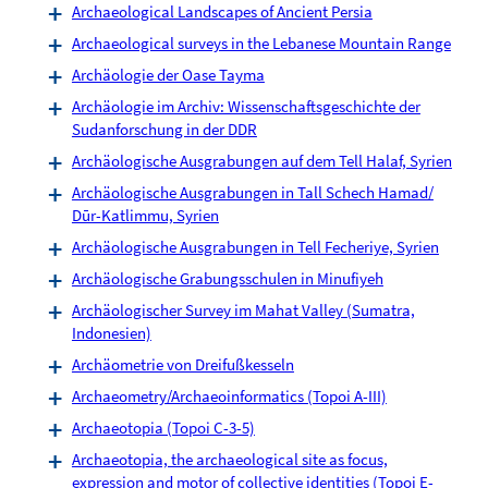
Archaeological Landscapes of Ancient Persia
Archaeological surveys in the Lebanese Mountain Range
Archäologie der Oase Tayma
Archäologie im Archiv: Wissenschaftsgeschichte der
Sudanforschung in der DDR
Archäologische Ausgrabungen auf dem Tell Halaf, Syrien
Archäologische Ausgrabungen in Tall Schech Hamad/
Dūr-Katlimmu, Syrien
Archäologische Ausgrabungen in Tell Fecheriye, Syrien
Archäologische Grabungsschulen in Minufiyeh
Archäologischer Survey im Mahat Valley (Sumatra,
Indonesien)
Archäometrie von Dreifußkesseln
Archaeometry/Archaeoinformatics (Topoi A-III)
Archaeotopia (Topoi C-3-5)
Archaeotopia, the archaeological site as focus,
expression and motor of collective identities (Topoi E-