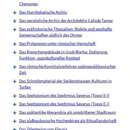
Chersones
Das Hurritologische Archiv
Das persönliche Archiv der Architektin Cahide Tamer
Das prähistorische Thessalien: Mobile und sesshafte
Gemeinschaften südlich des Olymp
Das Prytaneion unter römischer Herrschaft
Das Riemchengebäude in Uruk-Warka: Datierung,
Funktion, soziokultureller Kontext
Das römische Komitialverfahren spätrepublikanischer
Zeit
Das Schreibmaterial der Seidenstrassen-Kulturen in
Turfan
Das Septizonium des Septimius Severus (Topoi E-I)
Das Septizonium des Septimius Severus (Topoi E-I)
Das spätantike Alexandria als umstrittener Stadtraum
Das südkaukasische Hochgebirge als Rituallandschaft
Das Telesterion von Eleusis