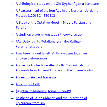
A philological study on the Old Uyghur Āgama literature
A Reassessment of the Iron Age in the Northern Jordanian
Plateau (1200 BC – 550 BC)
A Study of the Optative Mood in Middle Persian and
Parthian
A study on orexis in Aristotle’s theory of action
AAS-Datenbank. Metallanalysen des Rathgen-
Forschungslabors
Abenteuer ‚avant la lettre‘: Umwegiges Erzählen im
antiken Liebesroman
Above the Fortieth Parallel North: Contextualizing
Accounts from Ancient Thrace and the Euxine Pontus
Accessing Ancient Medicine
Acts (Topoi C-III)
Ägypten im Museum (Topoi E-CSG-IV)
Aesthetic of Salon Didactic and the Toleration of
Epicurean Atomism