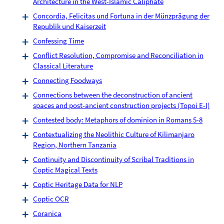
Architecture in the West-Islamic Caliphate
Concordia, Felicitas und Fortuna in der Münzprägung der
Republik und Kaiserzeit
Confessing Time
Conflict Resolution, Compromise and Reconciliation in
Classical Literature
Connecting Foodways
Connections between the deconstruction of ancient
spaces and post-ancient construction projects (Topoi E-I)
Contested body: Metaphors of dominion in Romans 5-8
Contextualizing the Neolithic Culture of Kilimanjaro
Region, Northern Tanzania
Continuity and Discontinuity of Scribal Traditions in
Coptic Magical Texts
Coptic Heritage Data for NLP
Coptic OCR
Coranica