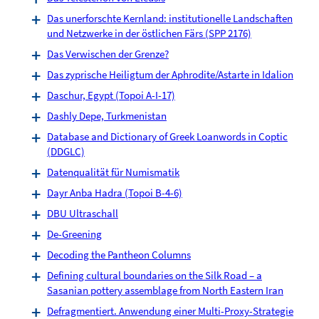
Das unerforschte Kernland: institutionelle Landschaften
und Netzwerke in der östlichen Färs (SPP 2176)
Das Verwischen der Grenze?
Das zyprische Heiligtum der Aphrodite/Astarte in Idalion
Daschur, Egypt (Topoi A-I-17)
Dashly Depe, Turkmenistan
Database and Dictionary of Greek Loanwords in Coptic
(DDGLC)
Datenqualität für Numismatik
Dayr Anba Hadra (Topoi B-4-6)
DBU Ultraschall
De-Greening
Decoding the Pantheon Columns
Defining cultural boundaries on the Silk Road – a
Sasanian pottery assemblage from North Eastern Iran
Defragmentiert. Anwendung einer Multi-Proxy-Strategie