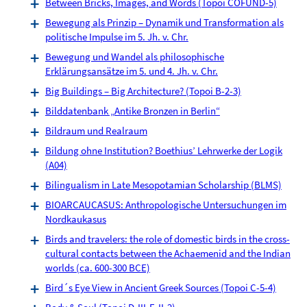
Between Bricks, Images, and Words (Topoi COFUND-5)
Bewegung als Prinzip – Dynamik und Transformation als
politische Impulse im 5. Jh. v. Chr.
Bewegung und Wandel als philosophische
Erklärungsansätze im 5. und 4. Jh. v. Chr.
Big Buildings – Big Architecture? (Topoi B-2-3)
Bilddatenbank „Antike Bronzen in Berlin“
Bildraum und Realraum
Bildung ohne Institution? Boethius’ Lehrwerke der Logik
(A04)
Bilingualism in Late Mesopotamian Scholarship (BLMS)
BIOARCAUCASUS: Anthropologische Untersuchungen im
Nordkaukasus
Birds and travelers: the role of domestic birds in the cross-
cultural contacts between the Achaemenid and the Indian
worlds (ca. 600-300 BCE)
Bird´s Eye View in Ancient Greek Sources (Topoi C-5-4)