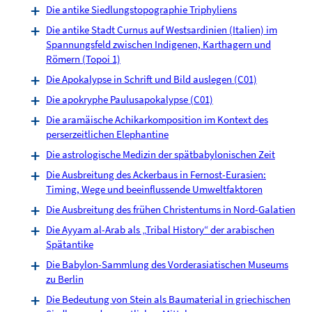
Die antike Siedlungstopographie Triphyliens
Die antike Stadt Curnus auf Westsardinien (Italien) im
Spannungsfeld zwischen Indigenen, Karthagern und
Römern (Topoi 1)
Die Apokalypse in Schrift und Bild auslegen (C01)
Die apokryphe Paulusapokalypse (C01)
Die aramäische Achikarkomposition im Kontext des
perserzeitlichen Elephantine
Die astrologische Medizin der spätbabylonischen Zeit
Die Ausbreitung des Ackerbaus in Fernost-Eurasien:
Timing, Wege und beeinflussende Umweltfaktoren
Die Ausbreitung des frühen Christentums in Nord-Galatien
Die Ayyam al-Arab als „Tribal History“ der arabischen
Spätantike
Die Babylon-Sammlung des Vorderasiatischen Museums
zu Berlin
Die Bedeutung von Stein als Baumaterial in griechischen