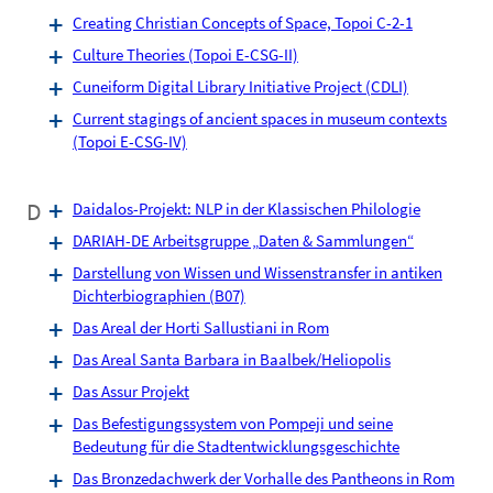
Creating Christian Concepts of Space, Topoi C-2-1
Culture Theories (Topoi E-CSG-II)
Cuneiform Digital Library Initiative Project (CDLI)
Current stagings of ancient spaces in museum contexts
(Topoi E-CSG-IV)
D
Daidalos-Projekt: NLP in der Klassischen Philologie
DARIAH-DE Arbeitsgruppe „Daten & Sammlungen“
Darstellung von Wissen und Wissenstransfer in antiken
Dichterbiographien (B07)
Das Areal der Horti Sallustiani in Rom
Das Areal Santa Barbara in Baalbek/Heliopolis
Das Assur Projekt
Das Befestigungssystem von Pompeji und seine
Bedeutung für die Stadtentwicklungsgeschichte
Das Bronzedachwerk der Vorhalle des Pantheons in Rom