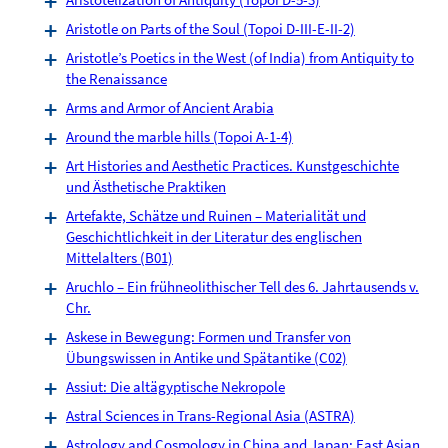
Aristotle on Parts of the Soul (Topoi D-III-E-II-2)
Aristotle’s Poetics in the West (of India) from Antiquity to
the Renaissance
Arms and Armor of Ancient Arabia
Around the marble hills (Topoi A-1-4)
Art Histories and Aesthetic Practices. Kunstgeschichte
und Ästhetische Praktiken
Artefakte, Schätze und Ruinen – Materialität und
Geschichtlichkeit in der Literatur des englischen
Mittelalters (B01)
Aruchlo – Ein frühneolithischer Tell des 6. Jahrtausends v.
Chr.
Askese in Bewegung: Formen und Transfer von
Übungswissen in Antike und Spätantike (C02)
Assiut: Die altägyptische Nekropole
Astral Sciences in Trans-Regional Asia (ASTRA)
Astrology and Cosmology in China and Japan: East Asian