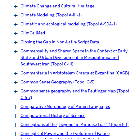
Climate Change and Cultural Heritage
Climate Modeling (Topoi A-III-1)
Climatic and ecological modeling (Topoi A-SDA-1)
ClimCellMed
Closing the Gap in Non-Latin-Script Data
Commensality and Shared Space in the Context of Early
State and Urban Development in Mesopotamia and
Southwest Iran (Topoi C-III)
Commentaria in Aristotelem Graeca et Byzantina (CAGB)
Common Sense Geography (Topoi C-5)
Common sense geography and the Peutinger Map (Topoi
C-5-7)
Comparative Morphology of Pamiri Languages
Computational History of Science
Conceptions of the „beyond’ in Paradise Lost“ (Topoi E-I)
Concepts of Power and the Evolution of Palace