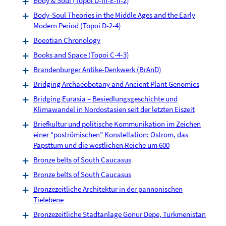
Body & Soul (Topoi D-III-E-II-2)
Body-Soul Theories in the Middle Ages and the Early
Modern Period (Topoi D-2-4)
Boeotian Chronology
Books and Space (Topoi C-4-3)
Brandenburger Antike-Denkwerk (BrAnD)
Bridging Archaeobotany and Ancient Plant Genomics
Bridging Eurasia – Besiedlungsgeschichte und
Klimawandel in Nordostasien seit der letzten Eiszeit
Briefkultur und politische Kommunikation im Zeichen
einer “poströmischen” Konstellation: Ostrom, das
Papsttum und die westlichen Reiche um 600
Bronze belts of South Caucasus
Bronze belts of South Caucasus
Bronzezeitliche Architektur in der pannonischen
Tiefebene
Bronzezeitliche Stadtanlage Gonur Depe, Turkmenistan