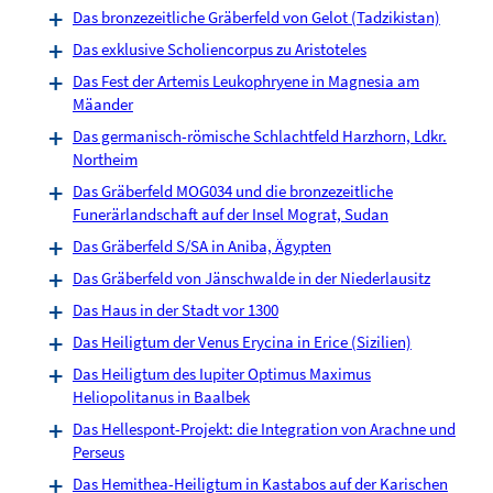
Das bronzezeitliche Gräberfeld von Gelot (Tadzikistan)
Das exklusive Scholiencorpus zu Aristoteles
Das Fest der Artemis Leukophryene in Magnesia am
Mäander
Das germanisch-römische Schlachtfeld Harzhorn, Ldkr.
Northeim
Das Gräberfeld MOG034 und die bronzezeitliche
Funerärlandschaft auf der Insel Mograt, Sudan
Das Gräberfeld S/SA in Aniba, Ägypten
Das Gräberfeld von Jänschwalde in der Niederlausitz
Das Haus in der Stadt vor 1300
Das Heiligtum der Venus Erycina in Erice (Sizilien)
Das Heiligtum des Iupiter Optimus Maximus
Heliopolitanus in Baalbek
Das Hellespont-Projekt: die Integration von Arachne und
Perseus
Das Hemithea-Heiligtum in Kastabos auf der Karischen