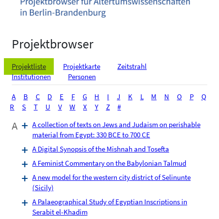
Projektbrowser
Projektliste
Projektkarte
Zeitstrahl
Institutionen
Personen
A
B
C
D
E
F
G
H
I
J
K
L
M
N
O
P
Q
R
S
T
U
V
W
X
Y
Z
#
A
A collection of texts on Jews and Judaism on perishable
material from Egypt: 330 BCE to 700 CE
A Digital Synopsis of the Mishnah and Tosefta
A Feminist Commentary on the Babylonian Talmud
A new model for the western city district of Selinunte
(Sicily)
A Palaeographical Study of Egyptian Inscriptions in
Serabit el-Khadim