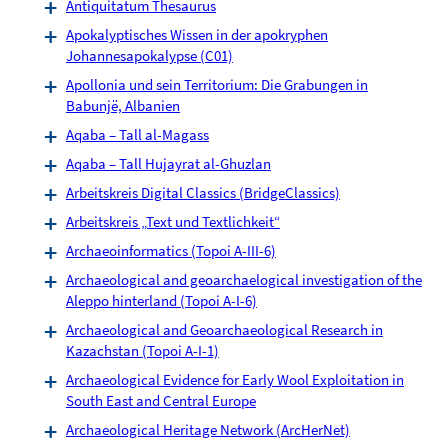
Antiquitatum Thesaurus
Apokalyptisches Wissen in der apokryphen
Johannesapokalypse (C01)
Apollonia und sein Territorium: Die Grabungen in
Babunjë, Albanien
Aqaba – Tall al-Magass
Aqaba – Tall Hujayrat al-Ghuzlan
Arbeitskreis Digital Classics (BridgeClassics)
Arbeitskreis „Text und Textlichkeit“
Archaeoinformatics (Topoi A-III-6)
Archaeological and geoarchaelogical investigation of the
Aleppo hinterland (Topoi A-I-6)
Archaeological and Geoarchaeological Research in
Kazachstan (Topoi A-I-1)
Archaeological Evidence for Early Wool Exploitation in
South East and Central Europe
Archaeological Heritage Network (ArcHerNet)