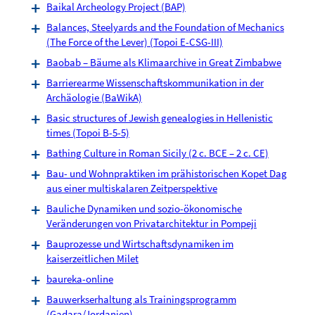
Baikal Archeology Project (BAP)
Balances, Steelyards and the Foundation of Mechanics
(The Force of the Lever) (Topoi E-CSG-III)
Baobab – Bäume als Klimaarchive in Great Zimbabwe
Barrierearme Wissenschaftskommunikation in der
Archäologie (BaWikA)
Basic structures of Jewish genealogies in Hellenistic
times (Topoi B-5-5)
Bathing Culture in Roman Sicily (2 c. BCE – 2 c. CE)
Bau- und Wohnpraktiken im prähistorischen Kopet Dag
aus einer multiskalaren Zeitperspektive
Bauliche Dynamiken und sozio-ökonomische
Veränderungen von Privatarchitektur in Pompeji
Bauprozesse und Wirtschaftsdynamiken im
kaiserzeitlichen Milet
baureka-online
Bauwerkserhaltung als Trainingsprogramm
(Gadara/Jordanien)