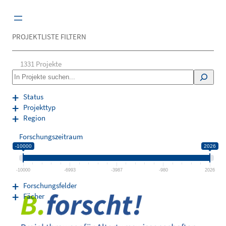
Zum
Inhalt
springen
PROJEKTLISTE FILTERN
1331
Projekte
S
e
a
Status
r
Projekttyp
c
Region
h
Forschungszeitraum
-10000
2026
-10000
-6993
-3987
-980
2026
Forschungsfelder
Fächer