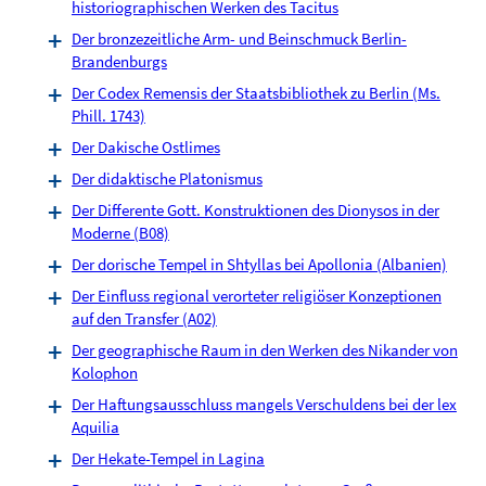
historiographischen Werken des Tacitus
Der bronzezeitliche Arm- und Beinschmuck Berlin-
Brandenburgs
Der Codex Remensis der Staatsbibliothek zu Berlin (Ms.
Phill. 1743)
Der Dakische Ostlimes
Der didaktische Platonismus
Der Differente Gott. Konstruktionen des Dionysos in der
Moderne (B08)
Der dorische Tempel in Shtyllas bei Apollonia (Albanien)
Der Einfluss regional verorteter religiöser Konzeptionen
auf den Transfer (A02)
Der geographische Raum in den Werken des Nikander von
Kolophon
Der Haftungsausschluss mangels Verschuldens bei der lex
Aquilia
Der Hekate-Tempel in Lagina