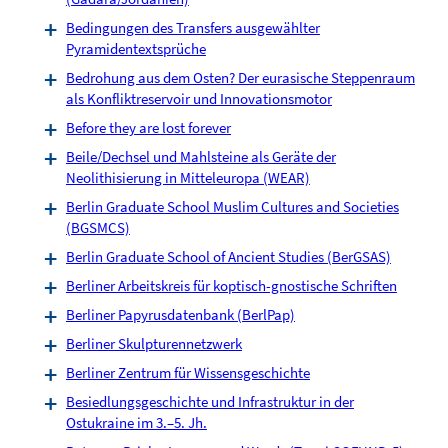
Bedingungen des Transfers ausgewählter
Pyramidentextsprüche
Bedrohung aus dem Osten? Der eurasische Steppenraum
als Konfliktreservoir und Innovationsmotor
Before they are lost forever
Beile/Dechsel und Mahlsteine als Geräte der
Neolithisierung in Mitteleuropa (WEAR)
Berlin Graduate School Muslim Cultures and Societies
(BGSMCS)
Berlin Graduate School of Ancient Studies (BerGSAS)
Berliner Arbeitskreis für koptisch-gnostische Schriften
Berliner Papyrusdatenbank (BerlPap)
Berliner Skulpturennetzwerk
Berliner Zentrum für Wissensgeschichte
Besiedlungsgeschichte und Infrastruktur in der
Ostukraine im 3.–5. Jh.