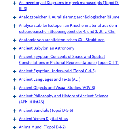
An Inventory of Diagrams in greek manuscripts (Topoi D-
III-3)
Analogspeicher II. Auralisierung archäologischer Räume
Analyse stabiler Isotopen an Knochenmaterial aus dem
osteuropäischen Steppengebiet des 4. und 3. Jt. v. Chr.
Anatomie von architektonischen XXL-Strukturen
Ancient Babylonian Astronomy
Ancient Egyptian Concepts of Space and Spatial
Constellations in Pictorial Representations (Topoi C-I-1)
Ancient Egyptian Underworld (Topoi C-4-5)
Ancient Languages and Texts (ALT)
Ancient Objects and Visual Studies (AOViS)
Ancient Philosophy and History of Ancient Science
(APhil/HistAS)
Ancient Sundials (Topoi D-5-6)
Ancient Yemen Digital Atlas
Anima Mundi (Topoi D-I-2)