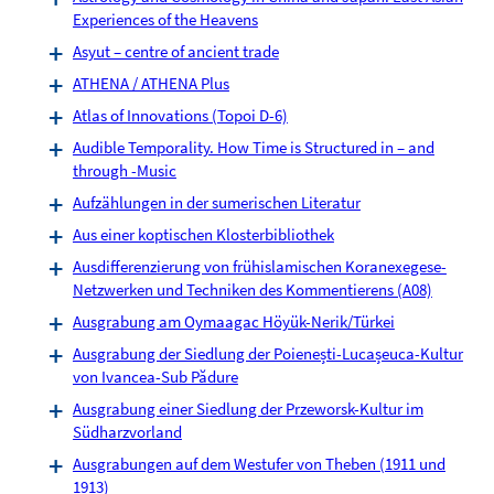
Experiences of the Heavens
Asyut – centre of ancient trade
ATHENA / ATHENA Plus
Atlas of Innovations (Topoi D-6)
Audible Temporality. How Time is Structured in – and
through -Music
Aufzählungen in der sumerischen Literatur
Aus einer koptischen Klosterbibliothek
Ausdifferenzierung von frühislamischen Koranexegese-
Netzwerken und Techniken des Kommentierens (A08)
Ausgrabung am Oymaagac Höyük-Nerik/Türkei
Ausgrabung der Siedlung der Poienești-Lucașeuca-Kultur
von Ivancea-Sub Pădure
Ausgrabung einer Siedlung der Przeworsk-Kultur im
Südharzvorland
Ausgrabungen auf dem Westufer von Theben (1911 und
1913)