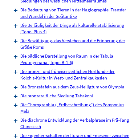
Siedlungen des westlichen Mittelmeerraumes
Die Bedeutung von Tieren in der Hagiographie: Transfer
und Wandel in der Spätantike
Die Beiläufigkeit der Dinge als kulturelle Stabilisierung
(Topoi Plus-4)
Die Bewältigung, das Verstehen und die Erinnerung der
Größe Roms
Die bildliche Darstellung von Raum in der Tabula
Peutingeriana (Topoi B-1-6)
Die bronze- und früheisenzeitlichen Hortfunde der
Kolchis-Kultur in West- und Zentralkaukasien
Die Bronzetafeln aus dem Zeus-Heiligtum von Olympia
Die bronzezeitliche Siedlung Tabakoni
Die Chorographia („Erdbeschreibung“) des Pomponius
Mela
Die diachrone Entwicklung der Verbalphrase im Prä-Tang
Chinesisch
Die Eigenherrschaften der Ituräer und Emesener zwischen