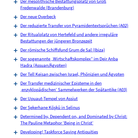
Der mesolithische Bestattungsplatz von Groß
Fredenwalde (Brandenburg)
Der neue Overbeck
Der reduzierte Transfer von Pyramidentextsprüchen (A02)
Der Ritualplatz von Hertefeld und andere irreguläre
Bestattungen der jüngeren Bronzezeit
Der römische Schiffsfund Grum de Sal (Ibiza)
Der sogenannte „Wirtschaftskomplex“ im Deir Anba
Hadra (Assuan/Ägypten)
Der Tell Keisan zwischen Israel, Phönizien und Ägypten
Der Transfer medizinischer Episteme in den
‚enzyklopädischen‘ Sammelwerken der Spätantike (A03)
Der Upuaut-Tempel von Assiut
Der Şekerhane Köşkü in Selinus
Determined by, Dependent on, and Dominated by Christ:
The Pauline Metaphor ‘Being in Christ’
Developing! Taskforce Saving Antiquities