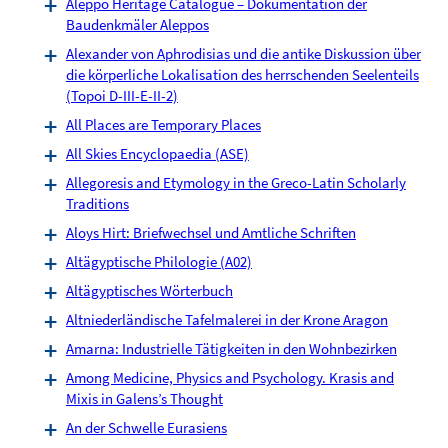
Aleppo Heritage Catalogue – Dokumentation der
Baudenkmäler Aleppos
Alexander von Aphrodisias und die antike Diskussion über
die körperliche Lokalisation des herrschenden Seelenteils
(Topoi D-III-E-II-2)
All Places are Temporary Places
All Skies Encyclopaedia (ASE)
Allegoresis and Etymology in the Greco-Latin Scholarly
Traditions
Aloys Hirt: Briefwechsel und Amtliche Schriften
Altägyptische Philologie (A02)
Altägyptisches Wörterbuch
Altniederländische Tafelmalerei in der Krone Aragon
Amarna: Industrielle Tätigkeiten in den Wohnbezirken
Among Medicine, Physics and Psychology. Krasis and
Mixis in Galens’s Thought
An der Schwelle Eurasiens