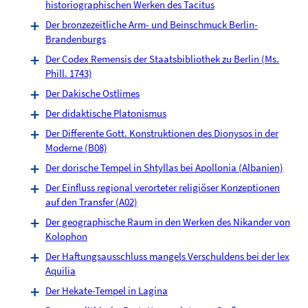
historiographischen Werken des Tacitus
Der bronzezeitliche Arm- und Beinschmuck Berlin-
Brandenburgs
Der Codex Remensis der Staatsbibliothek zu Berlin (Ms.
Phill. 1743)
Der Dakische Ostlimes
Der didaktische Platonismus
Der Differente Gott. Konstruktionen des Dionysos in der
Moderne (B08)
Der dorische Tempel in Shtyllas bei Apollonia (Albanien)
Der Einfluss regional verorteter religiöser Konzeptionen
auf den Transfer (A02)
Der geographische Raum in den Werken des Nikander von
Kolophon
Der Haftungsausschluss mangels Verschuldens bei der lex
Aquilia
Der Hekate-Tempel in Lagina