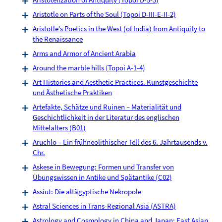
Aristotle on Parts of the Soul (Topoi D-III-E-II-2)
Aristotle’s Poetics in the West (of India) from Antiquity to
the Renaissance
Arms and Armor of Ancient Arabia
Around the marble hills (Topoi A-1-4)
Art Histories and Aesthetic Practices. Kunstgeschichte
und Ästhetische Praktiken
Artefakte, Schätze und Ruinen – Materialität und
Geschichtlichkeit in der Literatur des englischen
Mittelalters (B01)
Aruchlo – Ein frühneolithischer Tell des 6. Jahrtausends v.
Chr.
Askese in Bewegung: Formen und Transfer von
Übungswissen in Antike und Spätantike (C02)
Assiut: Die altägyptische Nekropole
Astral Sciences in Trans-Regional Asia (ASTRA)
Astrology and Cosmology in China and Japan: East Asian