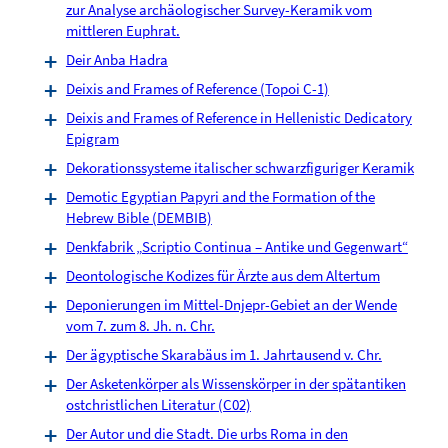
zur Analyse archäologischer Survey-Keramik vom
mittleren Euphrat.
Deir Anba Hadra
Deixis and Frames of Reference (Topoi C-1)
Deixis and Frames of Reference in Hellenistic Dedicatory
Epigram
Dekorationssysteme italischer schwarzfiguriger Keramik
Demotic Egyptian Papyri and the Formation of the
Hebrew Bible (DEMBIB)
Denkfabrik „Scriptio Continua – Antike und Gegenwart“
Deontologische Kodizes für Ärzte aus dem Altertum
Deponierungen im Mittel-Dnjepr-Gebiet an der Wende
vom 7. zum 8. Jh. n. Chr.
Der ägyptische Skarabäus im 1. Jahrtausend v. Chr.
Der Asketenkörper als Wissenskörper in der spätantiken
ostchristlichen Literatur (C02)
Der Autor und die Stadt. Die urbs Roma in den