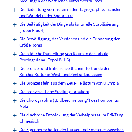
Siedlungen des westlichen Mittelmeerraumes
Die Bedeutung von Tieren in der Hagiographie: Transfer
und Wandel in der Spätantike
Die Beiläufigkeit der Dinge als kulturelle Stabilisierung
(Topoi Plus-4)
Die Bewältigung, das Verstehen und die Erinnerung der
Größe Roms
Die bildliche Darstellung von Raum in der Tabula
Peutingeriana (Topoi B-1-6)
Die bronze- und früheisenzeitlichen Hortfunde der
Kolchis-Kultur in West- und Zentralkaukasien
Die Bronzetafeln aus dem Zeus-Heiligtum von Olympia
Die bronzezeitliche Siedlung Tabakoni
Die Chorographia („Erdbeschreibung“) des Pomponius
Mela
Die diachrone Entwicklung der Verbalphrase im Prä-Tang
Chinesisch
Die Eigenherrschaften der Ituräer und Emesener zwischen