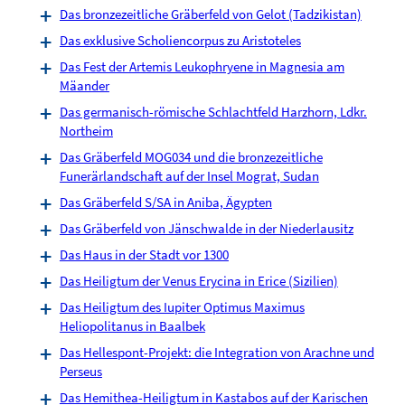
Das bronzezeitliche Gräberfeld von Gelot (Tadzikistan)
Das exklusive Scholiencorpus zu Aristoteles
Das Fest der Artemis Leukophryene in Magnesia am
Mäander
Das germanisch-römische Schlachtfeld Harzhorn, Ldkr.
Northeim
Das Gräberfeld MOG034 und die bronzezeitliche
Funerärlandschaft auf der Insel Mograt, Sudan
Das Gräberfeld S/SA in Aniba, Ägypten
Das Gräberfeld von Jänschwalde in der Niederlausitz
Das Haus in der Stadt vor 1300
Das Heiligtum der Venus Erycina in Erice (Sizilien)
Das Heiligtum des Iupiter Optimus Maximus
Heliopolitanus in Baalbek
Das Hellespont-Projekt: die Integration von Arachne und
Perseus
Das Hemithea-Heiligtum in Kastabos auf der Karischen