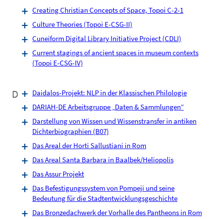
Creating Christian Concepts of Space, Topoi C-2-1
Culture Theories (Topoi E-CSG-II)
Cuneiform Digital Library Initiative Project (CDLI)
Current stagings of ancient spaces in museum contexts
(Topoi E-CSG-IV)
D
Daidalos-Projekt: NLP in der Klassischen Philologie
DARIAH-DE Arbeitsgruppe „Daten & Sammlungen“
Darstellung von Wissen und Wissenstransfer in antiken
Dichterbiographien (B07)
Das Areal der Horti Sallustiani in Rom
Das Areal Santa Barbara in Baalbek/Heliopolis
Das Assur Projekt
Das Befestigungssystem von Pompeji und seine
Bedeutung für die Stadtentwicklungsgeschichte
Das Bronzedachwerk der Vorhalle des Pantheons in Rom