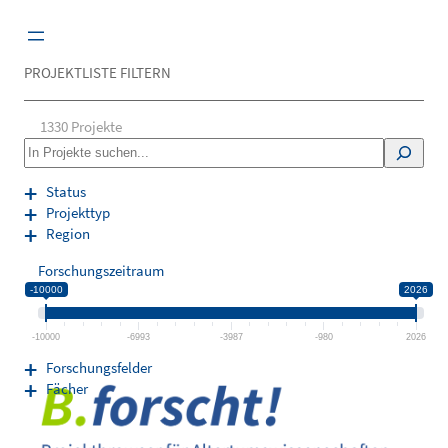
Zum
Inhalt
springen
PROJEKTLISTE FILTERN
1330
Projekte
S
e
a
Status
r
Projekttyp
c
Region
h
Forschungszeitraum
-10000
2026
-10000
-6993
-3987
-980
2026
Forschungsfelder
Fächer