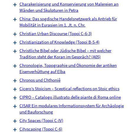
Charakerisierung und Konservierung von Malereien an
Wänden und Skulpturen in Petra
China: Das sogdische Handelsnetzwerk als Antrieb für
Mobilität in Eurasien im 1. Jt. n. Chr.
Christian Urban Discourse (Topoi C-6-3)
Christianization of Knowledge (Topoi B-5-4)
Christliche Bibel oder Jüdische Bibel – mit welcher
Tradition steht der Koran im Gespräch? (A05)
Chronologie, Topographie und Ökonomie der antiken
Eisenverhüttung auf Elba
Chronos und Chthoniê
Cicero’s Stoicism – Sceptical reflections on Stoic ethics
CIPRO – Catalogo illustrato delle piante di Roma online
CISAR Ein modulares Informationssystem für Archäologie
und Bauforschung
City Spaces (Topoi C-IV)
Cityscaping (Topoi C-6)