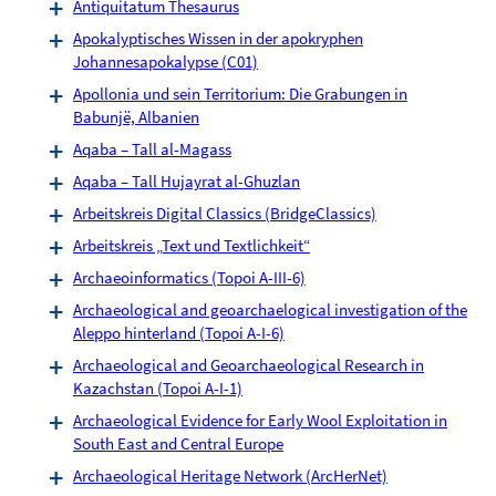
Antiquitatum Thesaurus
Apokalyptisches Wissen in der apokryphen
Johannesapokalypse (C01)
Apollonia und sein Territorium: Die Grabungen in
Babunjë, Albanien
Aqaba – Tall al-Magass
Aqaba – Tall Hujayrat al-Ghuzlan
Arbeitskreis Digital Classics (BridgeClassics)
Arbeitskreis „Text und Textlichkeit“
Archaeoinformatics (Topoi A-III-6)
Archaeological and geoarchaelogical investigation of the
Aleppo hinterland (Topoi A-I-6)
Archaeological and Geoarchaeological Research in
Kazachstan (Topoi A-I-1)
Archaeological Evidence for Early Wool Exploitation in
South East and Central Europe
Archaeological Heritage Network (ArcHerNet)