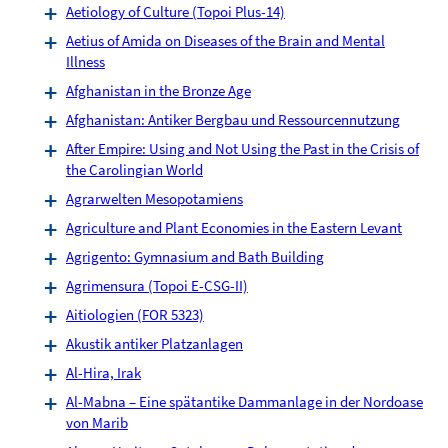
Aetiology of Culture (Topoi Plus-14)
Aetius of Amida on Diseases of the Brain and Mental
Illness
Afghanistan in the Bronze Age
Afghanistan: Antiker Bergbau und Ressourcennutzung
After Empire: Using and Not Using the Past in the Crisis of
the Carolingian World
Agrarwelten Mesopotamiens
Agriculture and Plant Economies in the Eastern Levant
Agrigento: Gymnasium and Bath Building
Agrimensura (Topoi E-CSG-II)
Aitiologien (FOR 5323)
Akustik antiker Platzanlagen
Al-Hira, Irak
Al-Mabna – Eine spätantike Dammanlage in der Nordoase
von Marib