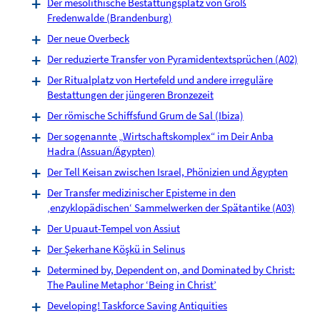
Der mesolithische Bestattungsplatz von Groß
Fredenwalde (Brandenburg)
Der neue Overbeck
Der reduzierte Transfer von Pyramidentextsprüchen (A02)
Der Ritualplatz von Hertefeld und andere irreguläre
Bestattungen der jüngeren Bronzezeit
Der römische Schiffsfund Grum de Sal (Ibiza)
Der sogenannte „Wirtschaftskomplex“ im Deir Anba
Hadra (Assuan/Ägypten)
Der Tell Keisan zwischen Israel, Phönizien und Ägypten
Der Transfer medizinischer Episteme in den
‚enzyklopädischen‘ Sammelwerken der Spätantike (A03)
Der Upuaut-Tempel von Assiut
Der Şekerhane Köşkü in Selinus
Determined by, Dependent on, and Dominated by Christ:
The Pauline Metaphor ‘Being in Christ’
Developing! Taskforce Saving Antiquities