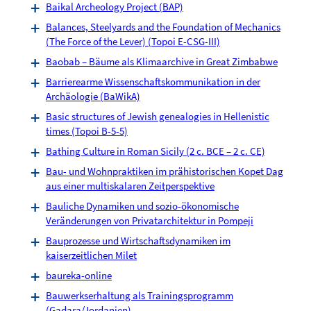
Baikal Archeology Project (BAP)
Balances, Steelyards and the Foundation of Mechanics
(The Force of the Lever) (Topoi E-CSG-III)
Baobab – Bäume als Klimaarchive in Great Zimbabwe
Barrierearme Wissenschaftskommunikation in der
Archäologie (BaWikA)
Basic structures of Jewish genealogies in Hellenistic
times (Topoi B-5-5)
Bathing Culture in Roman Sicily (2 c. BCE – 2 c. CE)
Bau- und Wohnpraktiken im prähistorischen Kopet Dag
aus einer multiskalaren Zeitperspektive
Bauliche Dynamiken und sozio-ökonomische
Veränderungen von Privatarchitektur in Pompeji
Bauprozesse und Wirtschaftsdynamiken im
kaiserzeitlichen Milet
baureka-online
Bauwerkserhaltung als Trainingsprogramm
(Gadara/Jordanien)