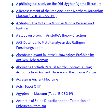
A philological study on the Old Uyghur Āgama literature
A Reassessment of the Iron Age in the Northern Jordanian
Plateau (1200 BC – 550 BC)
A Study of the Optative Mood in Middle Persian and
Parthian
A study on orexis in Aristotle’s theory of action
AAS-Datenbank. Metallanalysen des Rathgen-
Forschungslabors
Abenteuer ‚avant la lettre‘: Umwegiges Erzählen im
antiken Liebesroman
Above the Fortieth Parallel North: Contextualizing
Accounts from Ancient Thrace and the Euxine Pontus
Accessing Ancient Medicine
Acts (Topoi C-III)
Ägypten im Museum (Topoi E-CSG-IV)
Aesthetic of Salon Didactic and the Toleration of
Epicurean Atomism