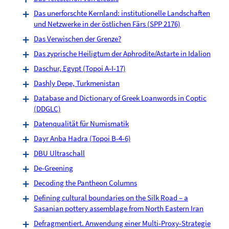
Das unerforschte Kernland: institutionelle Landschaften
und Netzwerke in der östlichen Färs (SPP 2176)
Das Verwischen der Grenze?
Das zyprische Heiligtum der Aphrodite/Astarte in Idalion
Daschur, Egypt (Topoi A-I-17)
Dashly Depe, Turkmenistan
Database and Dictionary of Greek Loanwords in Coptic
(DDGLC)
Datenqualität für Numismatik
Dayr Anba Hadra (Topoi B-4-6)
DBU Ultraschall
De-Greening
Decoding the Pantheon Columns
Defining cultural boundaries on the Silk Road – a
Sasanian pottery assemblage from North Eastern Iran
Defragmentiert. Anwendung einer Multi-Proxy-Strategie