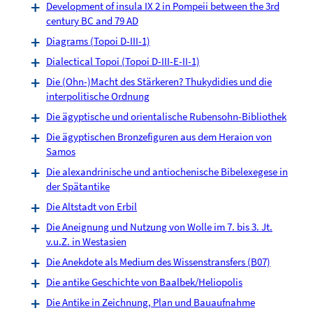
Development of insula IX 2 in Pompeii between the 3rd
century BC and 79 AD
Diagrams (Topoi D-III-1)
Dialectical Topoi (Topoi D-III-E-II-1)
Die (Ohn-)Macht des Stärkeren? Thukydidies und die
interpolitische Ordnung
Die ägyptische und orientalische Rubensohn-Bibliothek
Die ägyptischen Bronzefiguren aus dem Heraion von
Samos
Die alexandrinische und antiochenische Bibelexegese in
der Spätantike
Die Altstadt von Erbil
Die Aneignung und Nutzung von Wolle im 7. bis 3. Jt.
v.u.Z. in Westasien
Die Anekdote als Medium des Wissenstransfers (B07)
Die antike Geschichte von Baalbek/Heliopolis
Die Antike in Zeichnung, Plan und Bauaufnahme