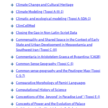
Climate Change and Cultural Heritage
Climate Modeling (Topoi A-III-1)
Climatic and ecological modeling (Topoi A-SDA-1)
ClimCellMed
Closing the Gap in Non-Latin-Script Data
Commensality and Shared Space in the Context of Early
State and Urban Development in Mesopotamia and
Southwest Iran (Topoi C-III)
Commentaria in Aristotelem Graeca et Byzantina (CAGB)
Common Sense Geography (Topoi C-5)
Common sense geography and the Peutinger Map (Topoi
C-5-7)
Comparative Morphology of Pamiri Languages
Computational History of Science
Conceptions of the „beyond’ in Paradise Lost“ (Topoi E-I)
Concepts of Power and the Evolution of Palace