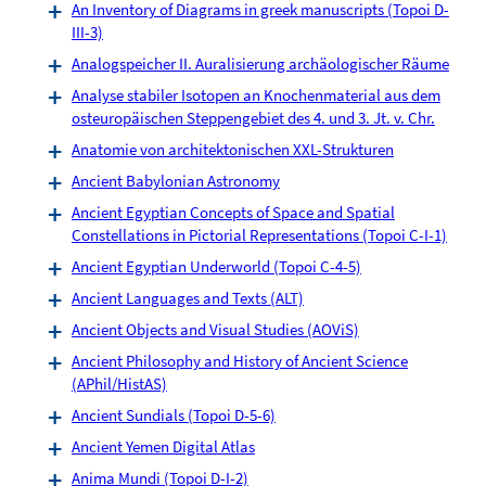
An Inventory of Diagrams in greek manuscripts (Topoi D-
III-3)
Analogspeicher II. Auralisierung archäologischer Räume
Analyse stabiler Isotopen an Knochenmaterial aus dem
osteuropäischen Steppengebiet des 4. und 3. Jt. v. Chr.
Anatomie von architektonischen XXL-Strukturen
Ancient Babylonian Astronomy
Ancient Egyptian Concepts of Space and Spatial
Constellations in Pictorial Representations (Topoi C-I-1)
Ancient Egyptian Underworld (Topoi C-4-5)
Ancient Languages and Texts (ALT)
Ancient Objects and Visual Studies (AOViS)
Ancient Philosophy and History of Ancient Science
(APhil/HistAS)
Ancient Sundials (Topoi D-5-6)
Ancient Yemen Digital Atlas
Anima Mundi (Topoi D-I-2)