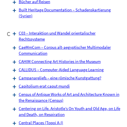
Bücher auf Reisen
Built Heritage Documentation – Schadenskartierung
(Syrien)
C
C03 – Interaktion und Wandel orientalischer
Rechtssysteme
CaeMmCom – Corpus alt-aegyptischer Multimodaler
Communication
CAHIM Connecting Art Histories in the Museum
CALLIDUS – Computer-Aided Language Learning
Campanareliefs – eine römische Kunstgattung?
Capitolium erat caput mundi
Census of Antique Works of Art and Architecture Known in
the Renaissance (Census)
Centering on Life. Aristotle’s On Youth and Old Age, on Life
and Death, on Respiration
Central Places (Topoi A-I)