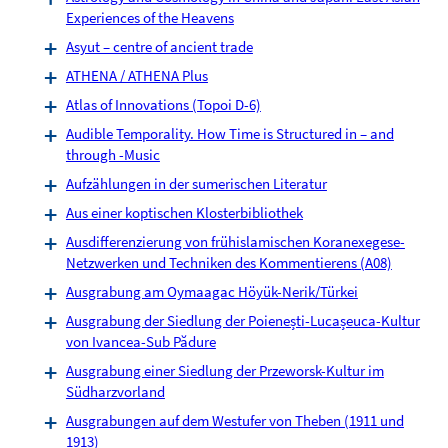
Experiences of the Heavens
Asyut – centre of ancient trade
ATHENA / ATHENA Plus
Atlas of Innovations (Topoi D-6)
Audible Temporality. How Time is Structured in – and
through -Music
Aufzählungen in der sumerischen Literatur
Aus einer koptischen Klosterbibliothek
Ausdifferenzierung von frühislamischen Koranexegese-
Netzwerken und Techniken des Kommentierens (A08)
Ausgrabung am Oymaagac Höyük-Nerik/Türkei
Ausgrabung der Siedlung der Poienești-Lucașeuca-Kultur
von Ivancea-Sub Pădure
Ausgrabung einer Siedlung der Przeworsk-Kultur im
Südharzvorland
Ausgrabungen auf dem Westufer von Theben (1911 und
1913)