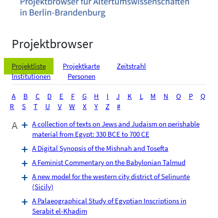
Projektbrowser
Projektliste
Projektkarte
Zeitstrahl
Institutionen
Personen
A
B
C
D
E
F
G
H
I
J
K
L
M
N
O
P
Q
R
S
T
U
V
W
X
Y
Z
#
A
A collection of texts on Jews and Judaism on perishable
material from Egypt: 330 BCE to 700 CE
A Digital Synopsis of the Mishnah and Tosefta
A Feminist Commentary on the Babylonian Talmud
A new model for the western city district of Selinunte
(Sicily)
A Palaeographical Study of Egyptian Inscriptions in
Serabit el-Khadim