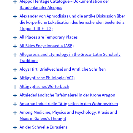
Aleppo Heritage Catalogue – Dokumentation der
Baudenkmäler Aleppos
Alexander von Aphrodisias und die antike Diskussion über
die körperliche Lokalisation des herrschenden Seelenteils
(Topoi D-III-E-II-2)
All Places are Temporary Places
All Skies Encyclopaedia (ASE)
Allegoresis and Etymology in the Greco-Latin Scholarly
Traditions
Aloys Hirt: Briefwechsel und Amtliche Schriften
Altägyptische Philologie (A02)
Altägyptisches Wörterbuch
Altniederländische Tafelmalerei in der Krone Aragon
Amarna: Industrielle Tätigkeiten in den Wohnbezirken
Among Medicine, Physics and Psychology. Krasis and
Mixis in Galens’s Thought
An der Schwelle Eurasiens