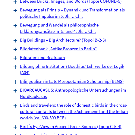
Between Bricks, Images, and Words (Topoi COFUND-5)
Bewegung als Prinzip – Dynamik und Transformation als
politische Impulse im 5. Jh. v. Chr.
Bewegung und Wandel als philosophische
Erklärungsansätze im 5. und 4. Jh. v. Chr.
Big Buildings – Big Architecture? (Topoi B-2-3)
Bilddatenbank „Antike Bronzen in Berlin“
Bildraum und Realraum
Bildung ohne Institution? Boethius’ Lehrwerke der Logik
(A04)
Bilingualism in Late Mesopotamian Scholarship (BLMS)
BIOARCAUCASUS: Anthropologische Untersuchungen im
Nordkaukasus
Birds and travelers: the role of domestic birds in the cross-
cultural contacts between the Achaemenid and the Indian
worlds (ca. 600-300 BCE)
Bird´s Eye View in Ancient Greek Sources (Topoi C-5-4)