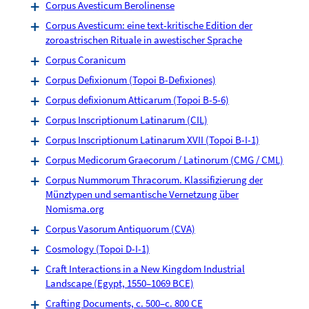
Corpus Avesticum Berolinense
Corpus Avesticum: eine text-kritische Edition der
zoroastrischen Rituale in awestischer Sprache
Corpus Coranicum
Corpus Defixionum (Topoi B-Defixiones)
Corpus defixionum Atticarum (Topoi B-5-6)
Corpus Inscriptionum Latinarum (CIL)
Corpus Inscriptionum Latinarum XVII (Topoi B-I-1)
Corpus Medicorum Graecorum / Latinorum (CMG / CML)
Corpus Nummorum Thracorum. Klassifizierung der
Münztypen und semantische Vernetzung über
Nomisma.org
Corpus Vasorum Antiquorum (CVA)
Cosmology (Topoi D-I-1)
Craft Interactions in a New Kingdom Industrial
Landscape (Egypt, 1550–1069 BCE)
Crafting Documents, c. 500–c. 800 CE