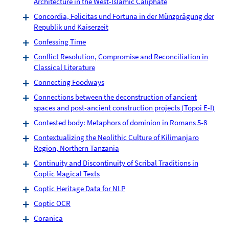
Architecture in the West-Islamic Caliphate
Concordia, Felicitas und Fortuna in der Münzprägung der
Republik und Kaiserzeit
Confessing Time
Conflict Resolution, Compromise and Reconciliation in
Classical Literature
Connecting Foodways
Connections between the deconstruction of ancient
spaces and post-ancient construction projects (Topoi E-I)
Contested body: Metaphors of dominion in Romans 5-8
Contextualizing the Neolithic Culture of Kilimanjaro
Region, Northern Tanzania
Continuity and Discontinuity of Scribal Traditions in
Coptic Magical Texts
Coptic Heritage Data for NLP
Coptic OCR
Coranica