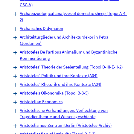
CSG-V)
Archaeozoological analyzes of domestic sheep (Topoi A-4-
2)
Archaisches Didymaion
Architekturglieder und Architekturdekor in Petra
(Jordanien)
Aristoteles De Partibus Animalium und Byzantinische
Kommentierung
Aristoteles‘ Theorie der Seelenteilung (Topoi D-III-E-II-2)
Aristoteles‘ Politik und ihre Kontexte (A04)
Aristoteles’ Rhetorik und ihre Kontexte (A04)
Aristotele’s Oikonomika (Topoi B-3-5)
Aristotelian Economics
Aristotelische Verhandlungen. Verflechtung von
Tragödientheorie und Wissensgeschichte
Aristotelismus-Zentrum Berlin (Aristoteles-Archiv)
Aristotelization of Antiquity (Topoi D-5-3)