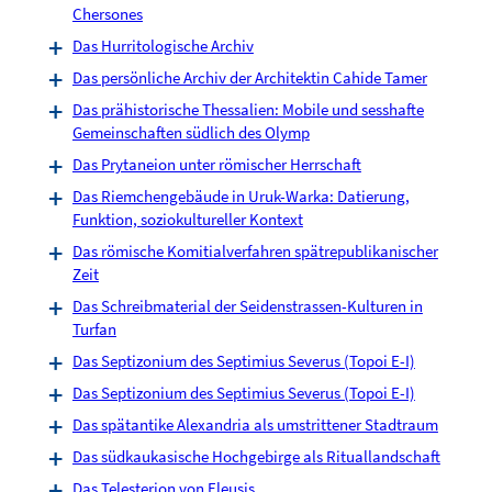
Chersones
Das Hurritologische Archiv
Das persönliche Archiv der Architektin Cahide Tamer
Das prähistorische Thessalien: Mobile und sesshafte
Gemeinschaften südlich des Olymp
Das Prytaneion unter römischer Herrschaft
Das Riemchengebäude in Uruk-Warka: Datierung,
Funktion, soziokultureller Kontext
Das römische Komitialverfahren spätrepublikanischer
Zeit
Das Schreibmaterial der Seidenstrassen-Kulturen in
Turfan
Das Septizonium des Septimius Severus (Topoi E-I)
Das Septizonium des Septimius Severus (Topoi E-I)
Das spätantike Alexandria als umstrittener Stadtraum
Das südkaukasische Hochgebirge als Rituallandschaft
Das Telesterion von Eleusis