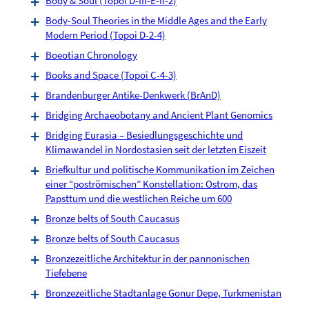
Body & Soul (Topoi D-III-E-II-2)
Body-Soul Theories in the Middle Ages and the Early
Modern Period (Topoi D-2-4)
Boeotian Chronology
Books and Space (Topoi C-4-3)
Brandenburger Antike-Denkwerk (BrAnD)
Bridging Archaeobotany and Ancient Plant Genomics
Bridging Eurasia – Besiedlungsgeschichte und
Klimawandel in Nordostasien seit der letzten Eiszeit
Briefkultur und politische Kommunikation im Zeichen
einer “poströmischen” Konstellation: Ostrom, das
Papsttum und die westlichen Reiche um 600
Bronze belts of South Caucasus
Bronze belts of South Caucasus
Bronzezeitliche Architektur in der pannonischen
Tiefebene
Bronzezeitliche Stadtanlage Gonur Depe, Turkmenistan