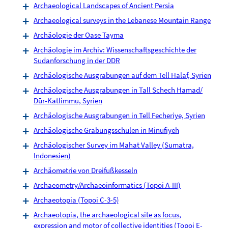
Archaeological Landscapes of Ancient Persia
Archaeological surveys in the Lebanese Mountain Range
Archäologie der Oase Tayma
Archäologie im Archiv: Wissenschaftsgeschichte der
Sudanforschung in der DDR
Archäologische Ausgrabungen auf dem Tell Halaf, Syrien
Archäologische Ausgrabungen in Tall Schech Hamad/
Dūr-Katlimmu, Syrien
Archäologische Ausgrabungen in Tell Fecheriye, Syrien
Archäologische Grabungsschulen in Minufiyeh
Archäologischer Survey im Mahat Valley (Sumatra,
Indonesien)
Archäometrie von Dreifußkesseln
Archaeometry/Archaeoinformatics (Topoi A-III)
Archaeotopia (Topoi C-3-5)
Archaeotopia, the archaeological site as focus,
expression and motor of collective identities (Topoi E-