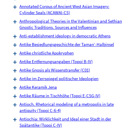
Annotated Corpus of Ancient West Asian Imagery:
Cylinder Seals (ACAWAI-CS)
Anthropological Theories in the Valentinian and Sethian
Gnostic Traditions. Sources and Influences
Anti-establishment ideology in democratic Athens
Antike Besiedlungsgeschichte der Taman‘-Halbinsel
Antike christliche Apokryphen
Antike Entfernungsangaben (Topoi B-IV)
Antike Gnosis als Wissenstransfer (C01)
Antike im Zerrspiegel politischer Ideologien
Antike Keramik Jena
Antike Räume in Tischhöhe (Topoi E-CSG-IV)
Antioch. Rhetorical modeling of a metropolis in late
antiquity (Topoi C-6-4)
Antiochia: Wirklichkeit und Ideal einer Stadt in der
Spätantike (Topoi C-IV)