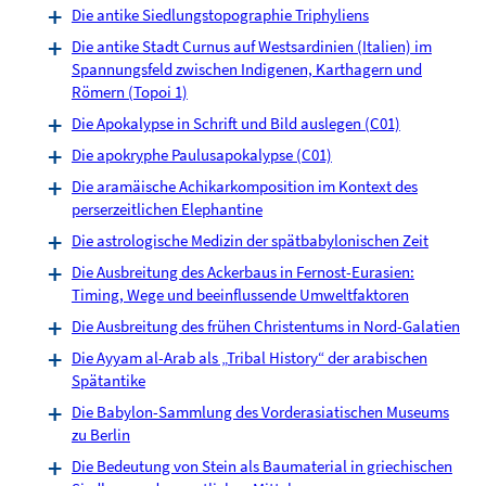
Die antike Siedlungstopographie Triphyliens
Die antike Stadt Curnus auf Westsardinien (Italien) im
Spannungsfeld zwischen Indigenen, Karthagern und
Römern (Topoi 1)
Die Apokalypse in Schrift und Bild auslegen (C01)
Die apokryphe Paulusapokalypse (C01)
Die aramäische Achikarkomposition im Kontext des
perserzeitlichen Elephantine
Die astrologische Medizin der spätbabylonischen Zeit
Die Ausbreitung des Ackerbaus in Fernost-Eurasien:
Timing, Wege und beeinflussende Umweltfaktoren
Die Ausbreitung des frühen Christentums in Nord-Galatien
Die Ayyam al-Arab als „Tribal History“ der arabischen
Spätantike
Die Babylon-Sammlung des Vorderasiatischen Museums
zu Berlin
Die Bedeutung von Stein als Baumaterial in griechischen