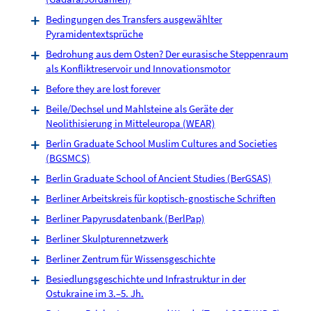
Bedingungen des Transfers ausgewählter
Pyramidentextsprüche
Bedrohung aus dem Osten? Der eurasische Steppenraum
als Konfliktreservoir und Innovationsmotor
Before they are lost forever
Beile/Dechsel und Mahlsteine als Geräte der
Neolithisierung in Mitteleuropa (WEAR)
Berlin Graduate School Muslim Cultures and Societies
(BGSMCS)
Berlin Graduate School of Ancient Studies (BerGSAS)
Berliner Arbeitskreis für koptisch-gnostische Schriften
Berliner Papyrusdatenbank (BerlPap)
Berliner Skulpturennetzwerk
Berliner Zentrum für Wissensgeschichte
Besiedlungsgeschichte und Infrastruktur in der
Ostukraine im 3.–5. Jh.