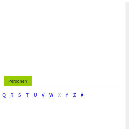
Personen
Q
R
S
T
U
V
W
X
Y
Z
#