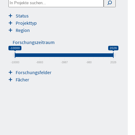
S
e
Status
a
Projekttyp
r
Region
c
h
Forschungszeitraum
-10000
2026
-10000
-6993
-3987
-980
2026
Forschungsfelder
Fächer