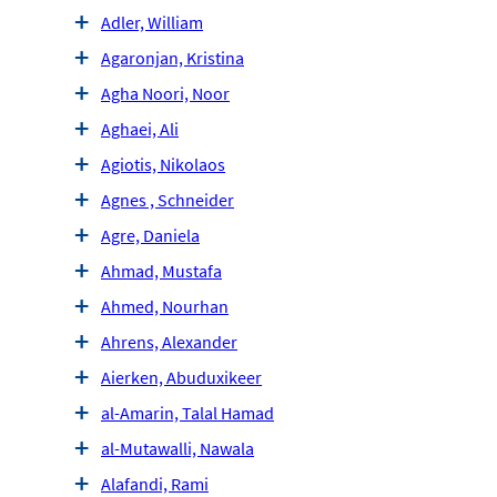
Adler, William
Agaronjan, Kristina
Agha Noori, Noor
Aghaei, Ali
Agiotis, Nikolaos
Agnes , Schneider
Agre, Daniela
Ahmad, Mustafa
Ahmed, Nourhan
Ahrens, Alexander
Aierken, Abuduxikeer
al-Amarin, Talal Hamad
al-Mutawalli, Nawala
Alafandi, Rami