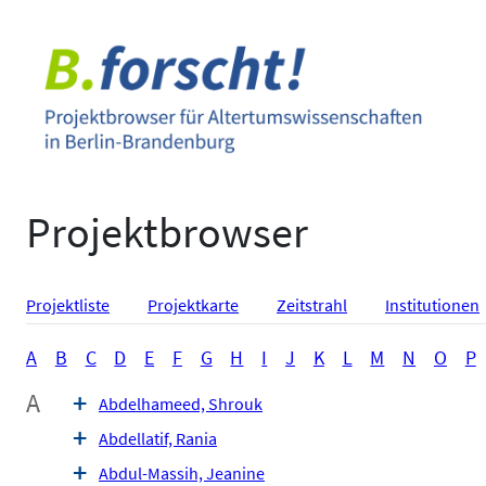
Zum
Inhalt
springen
Projektbrowser
Projektliste
Projektkarte
Zeitstrahl
Institutionen
A
B
C
D
E
F
G
H
I
J
K
L
M
N
O
P
A
Abdelhameed, Shrouk
Abdellatif, Rania
Abdul-Massih, Jeanine