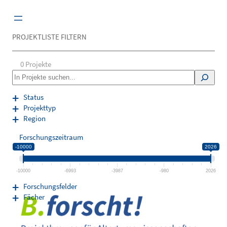
Zum
Inhalt
springen
PROJEKTLISTE FILTERN
0
Projekte
S
e
a
Status
r
Projekttyp
c
Region
h
Forschungszeitraum
-10000
2026
-10000
-6993
-3987
-980
2026
Forschungsfelder
Fächer