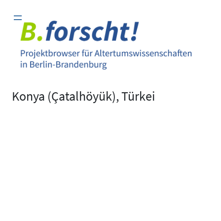
Zum
Inhalt
springen
Konya (Çatalhöyük), Türkei