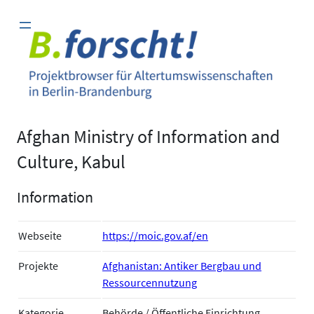
Zum
Inhalt
springen
Afghan Ministry of Information and
Culture, Kabul
Information
Webseite
https://moic.gov.af/en
Projekte
Afghanistan: Antiker Bergbau und
Ressourcennutzung
Kategorie
Behörde / Öffentliche Einrichtung