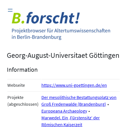
Zum
Inhalt
springen
Georg-August-Universitaet Göttingen
Information
Webseite
https://www.uni-goettingen.de/en
Projekte
Der mesolithische Bestattungsplatz von
(abgeschlossen)
Groß Fredenwalde (Brandenburg)
Europeana Archaeology
Marwedel. Ein ‚Fürstensitz‘ der
Römischen Kaiserzeit