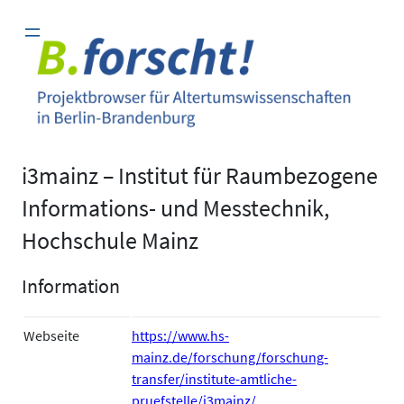
Zum
Inhalt
springen
i3mainz – Institut für Raumbezogene
Informations- und Messtechnik,
Hochschule Mainz
Information
Webseite
https://www.hs-
mainz.de/forschung/forschung-
transfer/institute-amtliche-
pruefstelle/i3mainz/