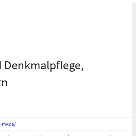
d Denkmalpflege,
rn
e-mv.de/