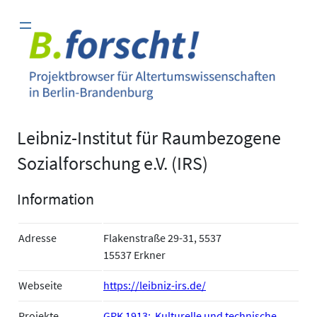
Zum
Inhalt
springen
Leibniz-Institut für Raumbezogene
Sozialforschung e.V. (IRS)
Information
Adresse
Flakenstraße 29-31, 5537
15537 Erkner
Webseite
https://leibniz-irs.de/
Projekte
GRK 1913: Kulturelle und technische