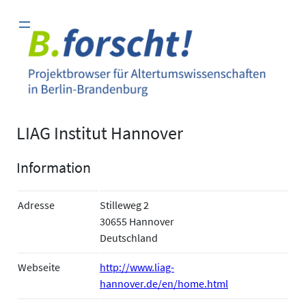
Zum
Inhalt
springen
LIAG Institut Hannover
Information
Adresse
Stilleweg 2
30655 Hannover
Deutschland
Webseite
http://www.liag-
hannover.de/en/home.html