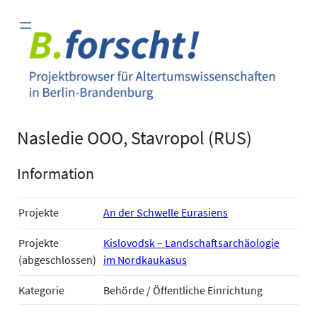
Zum
Inhalt
springen
Nasledie OOO, Stavropol (RUS)
Information
Projekte
An der Schwelle Eurasiens
Projekte
Kislovodsk – Landschaftsarchäologie
(abgeschlossen)
im Nordkaukasus
Kategorie
Behörde / Öffentliche Einrichtung