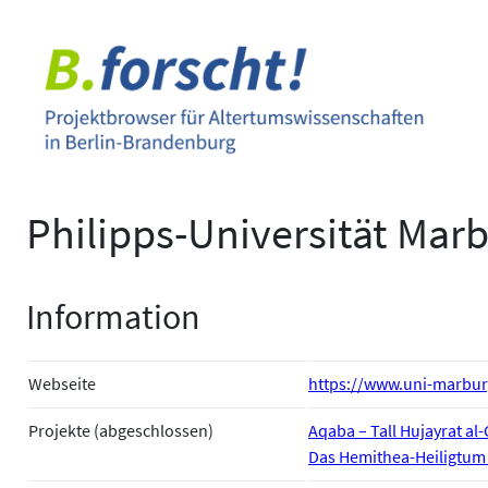
Zum
Inhalt
springen
Philipps-Universität Mar
Information
Webseite
https://www.uni-marbur
Projekte (abgeschlossen)
Aqaba – Tall Hujayrat al
Das Hemithea-Heiligtum 