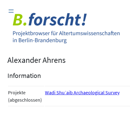
Zum
Inhalt
springen
Alexander Ahrens
Information
Projekte
Wadi Shuʿaib Archaeological Survey
(abgeschlossen)