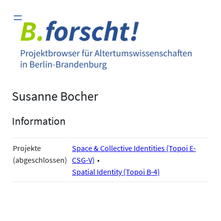
Zum
Inhalt
springen
Susanne Bocher
Information
Projekte
Space & Collective Identities (Topoi E-
(abgeschlossen)
CSG-V)
Spatial Identity (Topoi B-4)