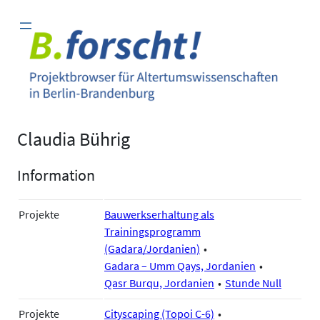
Zum
Inhalt
springen
Claudia Bührig
Information
Projekte
Bauwerkserhaltung als
Trainingsprogramm
(Gadara/Jordanien)
Gadara – Umm Qays, Jordanien
Qasr Burqu, Jordanien
Stunde Null
Projekte
Cityscaping (Topoi C-6)