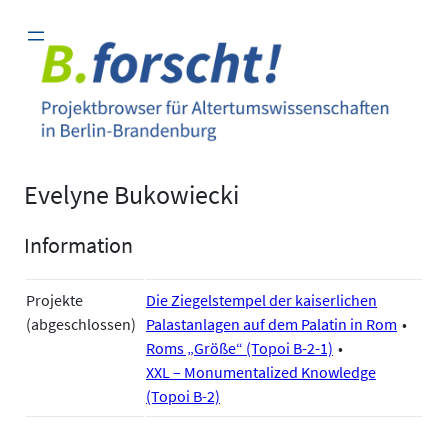
Zum
Inhalt
springen
Evelyne Bukowiecki
Information
Projekte
Die Ziegelstempel der kaiserlichen
(abgeschlossen)
Palastanlagen auf dem Palatin in Rom
Roms „Größe“ (Topoi B-2-1)
XXL – Monumentalized Knowledge
(Topoi B-2)