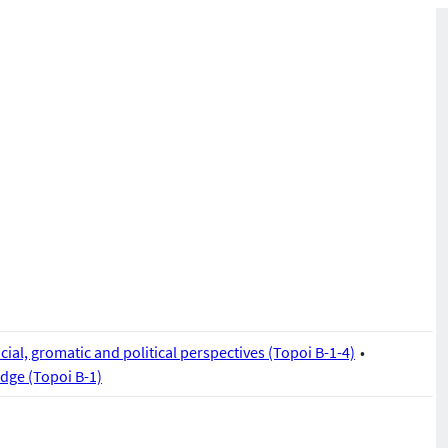
cial, gromatic and political perspectives (Topoi B-1-4)
dge (Topoi B-1)