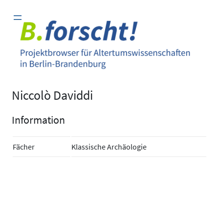
Zum
Inhalt
springen
Niccolò Daviddi
Information
Fächer
Klassische Archäologie