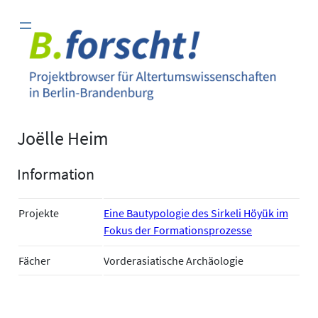
Zum
Inhalt
springen
Joëlle Heim
Information
Projekte
Eine Bautypologie des Sirkeli Höyük im
Fokus der Formationsprozesse
Fächer
Vorderasiatische Archäologie