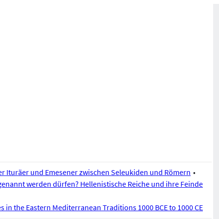
der Ituräer und Emesener zwischen Seleukiden und Römern
genannt werden dürfen? Hellenistische Reiche und ihre Feinde
s in the Eastern Mediterranean Traditions 1000 BCE to 1000 CE