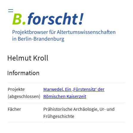
Zum
Inhalt
springen
Helmut Kroll
Information
Projekte
Marwedel. Ein ‚Fürstensitz‘ der
(abgeschlossen)
Römischen Kaiserzeit
Fächer
Prähistorische Archäologie, Ur- und
Frühgeschichte