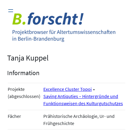
Zum
Inhalt
springen
Tanja Kuppel
Information
Projekte
Excellence Cluster Topoi
(abgeschlossen)
Saving Antiquties – Hintergründe und
Funktionsweisen des Kulturgutschutzes
Fächer
Prähistorische Archäologie, Ur- und
Frühgeschichte