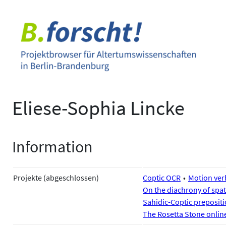
Zum
Inhalt
springen
Eliese-Sophia Lincke
Information
Projekte (abgeschlossen)
Coptic OCR
Motion ver
On the diachrony of spati
Sahidic-Coptic prepositio
The Rosetta Stone onlin