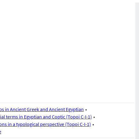
bs in Ancient Greek and Ancient Egyptian
al terms in Egyptian and Coptic (Topoi C-I-1)
ns in a typological perspective (Topoi C-I-1)
e