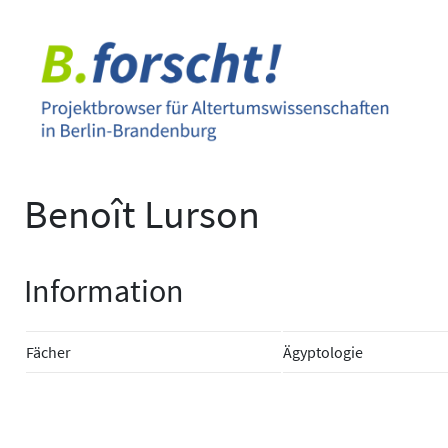
Zum
Inhalt
springen
Benoît Lurson
Information
Fächer
Ägyptologie