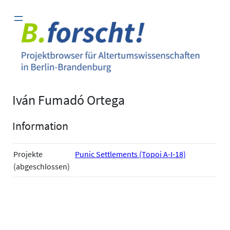
Zum
Inhalt
springen
Iván Fumadó Ortega
Information
Projekte
Punic Settlements (Topoi A-I-18)
(abgeschlossen)