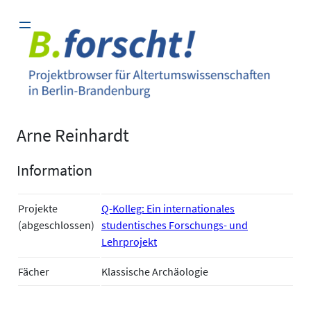
Zum
Inhalt
springen
Arne Reinhardt
Information
Projekte
Q-Kolleg: Ein internationales
(abgeschlossen)
studentisches Forschungs- und
Lehrprojekt
Fächer
Klassische Archäologie