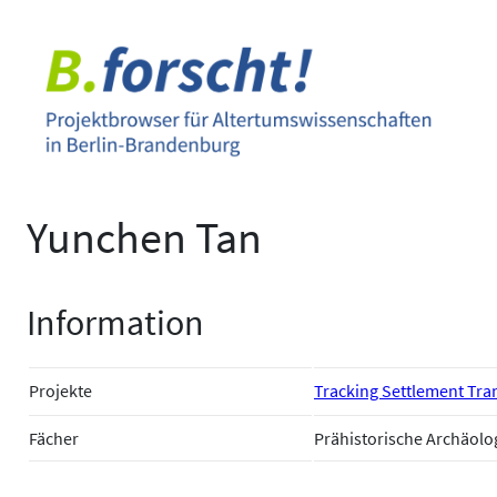
Zum
Inhalt
springen
Yunchen Tan
Information
Projekte
Tracking Settlement Tran
Fächer
Prähistorische Archäolo