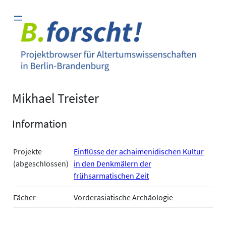
Zum
Inhalt
springen
Mikhael Treister
Information
Projekte
Einflüsse der achaimenidischen Kultur
(abgeschlossen)
in den Denkmälern der
frühsarmatischen Zeit
Fächer
Vorderasiatische Archäologie