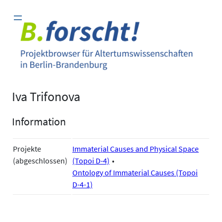
Zum
Inhalt
springen
Iva Trifonova
Information
Projekte
Immaterial Causes and Physical Space
(abgeschlossen)
(Topoi D-4)
Ontology of Immaterial Causes (Topoi
D-4-1)