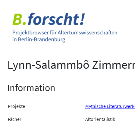
Zum
Inhalt
springen
Lynn-Salammbô Zimme
Information
Projekte
Mythische Literaturwerke
Fächer
Altorientalistik