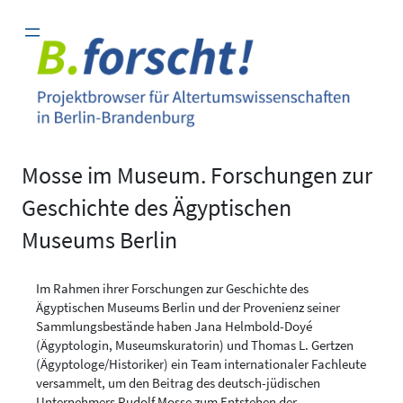
Zum
Inhalt
springen
Mosse im Museum. Forschungen zur
Geschichte des Ägyptischen
Museums Berlin
Im Rahmen ihrer Forschungen zur Geschichte des
Ägyptischen Museums Berlin und der Provenienz seiner
Sammlungsbestände haben Jana Helmbold-Doyé
(Ägyptologin, Museumskuratorin) und Thomas L. Gertzen
(Ägyptologe/Historiker) ein Team internationaler Fachleute
versammelt, um den Beitrag des deutsch-jüdischen
Unternehmers Rudolf Mosse zum Entstehen der