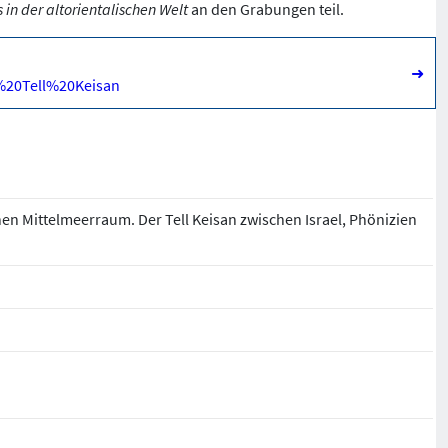
s in der altorientalischen
Welt
an den Grabungen teil.
➜
g%20Tell%20Keisan
hen Mittelmeerraum. Der Tell Keisan zwischen Israel, Phönizien