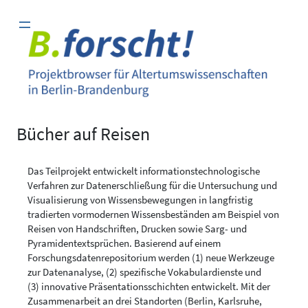
Zum
Inhalt
springen
Bücher auf Reisen
Das Teilprojekt entwickelt informationstechnologische
Verfahren zur Datenerschließung für die Untersuchung und
Visualisierung von Wissensbewegungen in langfristig
tradierten vormodernen Wissensbeständen am Beispiel von
Reisen von Handschriften, Drucken sowie Sarg- und
Pyramiden­textsprüchen. Basierend auf einem
Forschungsdatenrepositorium werden (1) neue Werk­zeuge
zur Datenanalyse, (2) spezifische Vokabulardienste und
(3) innovative Präsentations­schichten entwickelt. Mit der
Zusammenarbeit an drei Standorten (Berlin, Karlsruhe,