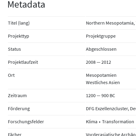
Metadata
Titel (lang)
Northern Mesopotamia, T
Projekttyp
Projektgruppe
Status
Abgeschlossen
Projektlaufzeit
2008 — 2012
Ort
Mesopotamien
Westliches Asien
Zeitraum
1200 — 900 BC
Förderung
DFG Exzellenzcluster, 
Forschungsfelder
Klima
Transformation
Fächer
Vorderasiatische Archäo