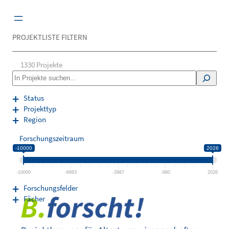
Zum
Inhalt
springen
PROJEKTLISTE FILTERN
1330
Projekte
S
e
a
Status
r
Projekttyp
c
Region
h
Forschungszeitraum
-10000
2026
-10000
-6993
-3987
-980
2026
Forschungsfelder
Fächer