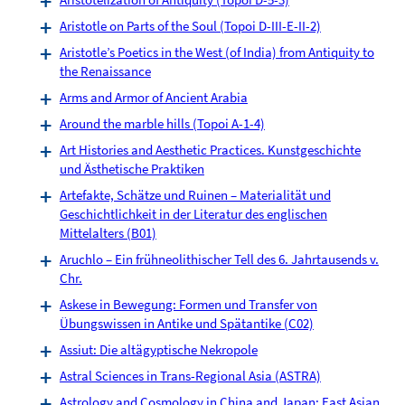
Aristotle on Parts of the Soul (Topoi D-III-E-II-2)
Aristotle’s Poetics in the West (of India) from Antiquity to
the Renaissance
Arms and Armor of Ancient Arabia
Around the marble hills (Topoi A-1-4)
Art Histories and Aesthetic Practices. Kunstgeschichte
und Ästhetische Praktiken
Artefakte, Schätze und Ruinen – Materialität und
Geschichtlichkeit in der Literatur des englischen
Mittelalters (B01)
Aruchlo – Ein frühneolithischer Tell des 6. Jahrtausends v.
Chr.
Askese in Bewegung: Formen und Transfer von
Übungswissen in Antike und Spätantike (C02)
Assiut: Die altägyptische Nekropole
Astral Sciences in Trans-Regional Asia (ASTRA)
Astrology and Cosmology in China and Japan: East Asian