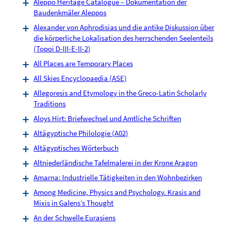
Aleppo Heritage Catalogue – Dokumentation der
Baudenkmäler Aleppos
Alexander von Aphrodisias und die antike Diskussion über
die körperliche Lokalisation des herrschenden Seelenteils
(Topoi D-III-E-II-2)
All Places are Temporary Places
All Skies Encyclopaedia (ASE)
Allegoresis and Etymology in the Greco-Latin Scholarly
Traditions
Aloys Hirt: Briefwechsel und Amtliche Schriften
Altägyptische Philologie (A02)
Altägyptisches Wörterbuch
Altniederländische Tafelmalerei in der Krone Aragon
Amarna: Industrielle Tätigkeiten in den Wohnbezirken
Among Medicine, Physics and Psychology. Krasis and
Mixis in Galens’s Thought
An der Schwelle Eurasiens