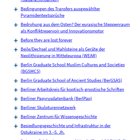
Bedingungen des Transfers ausgewählter
Pyramidentextsprüche
Bedrohung aus dem Osten? Der eurasische Steppenraum
als Konfliktreservoir und Innovationsmotor
Before they are lost forever
Beile/Dechsel und Mahlsteine als Geräte der
Neolithisierung in Mitteleuropa (WEAR)
Berlin Graduate School Muslim Cultures and Societies
(BGSMCS)
Berlin Graduate School of Ancient Studies (BerGSAS)
Berliner Arbeitskreis für koptisch-gnostische Schriften
Berliner Papyrusdatenbank (BerlPap)
Berliner Skulpturennetzwerk
Berliner Zentrum für Wissensgeschichte
Besiedlungsgeschichte und Infrastruktur in der
Ostukraine im 3.–5. Jh.