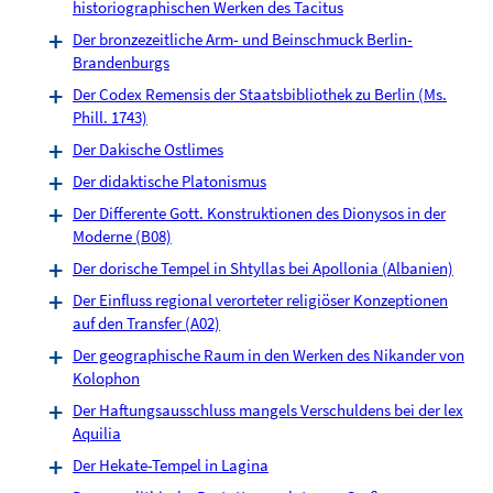
historiographischen Werken des Tacitus
Der bronzezeitliche Arm- und Beinschmuck Berlin-
Brandenburgs
Der Codex Remensis der Staatsbibliothek zu Berlin (Ms.
Phill. 1743)
Der Dakische Ostlimes
Der didaktische Platonismus
Der Differente Gott. Konstruktionen des Dionysos in der
Moderne (B08)
Der dorische Tempel in Shtyllas bei Apollonia (Albanien)
Der Einfluss regional verorteter religiöser Konzeptionen
auf den Transfer (A02)
Der geographische Raum in den Werken des Nikander von
Kolophon
Der Haftungsausschluss mangels Verschuldens bei der lex
Aquilia
Der Hekate-Tempel in Lagina