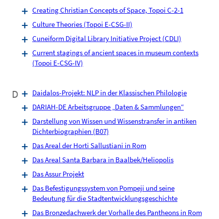
Creating Christian Concepts of Space, Topoi C-2-1
Culture Theories (Topoi E-CSG-II)
Cuneiform Digital Library Initiative Project (CDLI)
Current stagings of ancient spaces in museum contexts
(Topoi E-CSG-IV)
D
Daidalos-Projekt: NLP in der Klassischen Philologie
DARIAH-DE Arbeitsgruppe „Daten & Sammlungen“
Darstellung von Wissen und Wissenstransfer in antiken
Dichterbiographien (B07)
Das Areal der Horti Sallustiani in Rom
Das Areal Santa Barbara in Baalbek/Heliopolis
Das Assur Projekt
Das Befestigungssystem von Pompeji und seine
Bedeutung für die Stadtentwicklungsgeschichte
Das Bronzedachwerk der Vorhalle des Pantheons in Rom