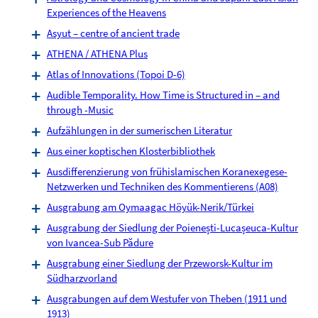
Experiences of the Heavens
Asyut – centre of ancient trade
ATHENA / ATHENA Plus
Atlas of Innovations (Topoi D-6)
Audible Temporality. How Time is Structured in – and
through -Music
Aufzählungen in der sumerischen Literatur
Aus einer koptischen Klosterbibliothek
Ausdifferenzierung von frühislamischen Koranexegese-
Netzwerken und Techniken des Kommentierens (A08)
Ausgrabung am Oymaagac Höyük-Nerik/Türkei
Ausgrabung der Siedlung der Poienești-Lucașeuca-Kultur
von Ivancea-Sub Pădure
Ausgrabung einer Siedlung der Przeworsk-Kultur im
Südharzvorland
Ausgrabungen auf dem Westufer von Theben (1911 und
1913)