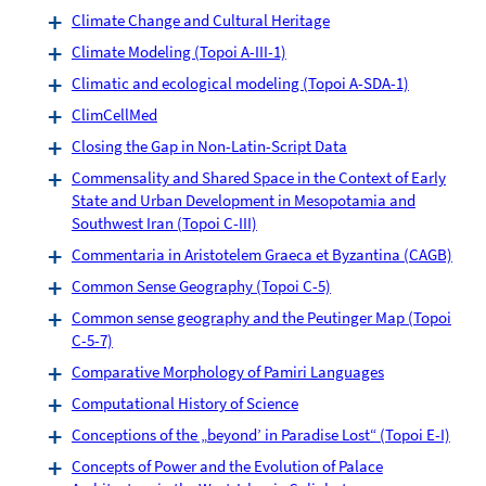
Climate Change and Cultural Heritage
Climate Modeling (Topoi A-III-1)
Climatic and ecological modeling (Topoi A-SDA-1)
ClimCellMed
Closing the Gap in Non-Latin-Script Data
Commensality and Shared Space in the Context of Early
State and Urban Development in Mesopotamia and
Southwest Iran (Topoi C-III)
Commentaria in Aristotelem Graeca et Byzantina (CAGB)
Common Sense Geography (Topoi C-5)
Common sense geography and the Peutinger Map (Topoi
C-5-7)
Comparative Morphology of Pamiri Languages
Computational History of Science
Conceptions of the „beyond’ in Paradise Lost“ (Topoi E-I)
Concepts of Power and the Evolution of Palace