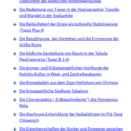
Siedlungen des westlichen Mittelmeerraumes
Die Bedeutung von Tieren in der Hagiographie: Transfer
und Wandel in der Spätantike
Die Beiläufigkeit der Dinge als kulturelle Stabilisierung
(Topoi Plus-4)
Die Bewältigung, das Verstehen und die Erinnerung der
Größe Roms
Die bildliche Darstellung von Raum in der Tabula
Peutingeriana (Topoi B-1-6)
Die bronze- und früheisenzeitlichen Hortfunde der
Kolchis-Kultur in West- und Zentralkaukasien
Die Bronzetafeln aus dem Zeus-Heiligtum von Olympia
Die bronzezeitliche Siedlung Tabakoni
Die Chorographia („Erdbeschreibung“) des Pomponius
Mela
Die diachrone Entwicklung der Verbalphrase im Prä-Tang
Chinesisch
Die Eigenherrschaften der Ituräer und Emesener zwischen