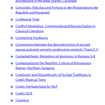
Architecture in the West-Islamic Caliphate
Concordia, Felicitas und Fortuna in der Münzprägung der
Republik und Kaiserzeit
Confessing Time
Conflict Resolution, Compromise and Reconciliation in
Classical Literature
Connecting Foodways
Connections between the deconstruction of ancient
spaces and post-ancient construction projects (Topoi E-I)
Contested body: Metaphors of dominion in Romans 5-8
Contextualizing the Neolithic Culture of Kilimanjaro
Region, Northern Tanzania
Continuity and Discontinuity of Scribal Traditions in
Coptic Magical Texts
Coptic Heritage Data for NLP
Coptic OCR
Coranica