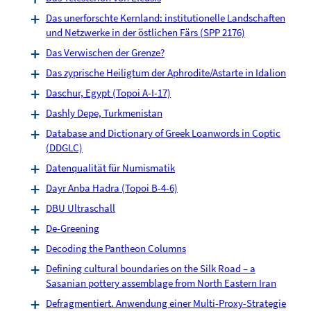
Das unerforschte Kernland: institutionelle Landschaften
und Netzwerke in der östlichen Färs (SPP 2176)
Das Verwischen der Grenze?
Das zyprische Heiligtum der Aphrodite/Astarte in Idalion
Daschur, Egypt (Topoi A-I-17)
Dashly Depe, Turkmenistan
Database and Dictionary of Greek Loanwords in Coptic
(DDGLC)
Datenqualität für Numismatik
Dayr Anba Hadra (Topoi B-4-6)
DBU Ultraschall
De-Greening
Decoding the Pantheon Columns
Defining cultural boundaries on the Silk Road – a
Sasanian pottery assemblage from North Eastern Iran
Defragmentiert. Anwendung einer Multi-Proxy-Strategie