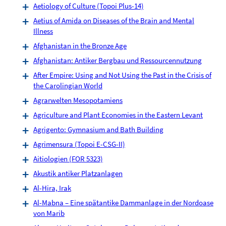
Aetiology of Culture (Topoi Plus-14)
Aetius of Amida on Diseases of the Brain and Mental
Illness
Afghanistan in the Bronze Age
Afghanistan: Antiker Bergbau und Ressourcennutzung
After Empire: Using and Not Using the Past in the Crisis of
the Carolingian World
Agrarwelten Mesopotamiens
Agriculture and Plant Economies in the Eastern Levant
Agrigento: Gymnasium and Bath Building
Agrimensura (Topoi E-CSG-II)
Aitiologien (FOR 5323)
Akustik antiker Platzanlagen
Al-Hira, Irak
Al-Mabna – Eine spätantike Dammanlage in der Nordoase
von Marib