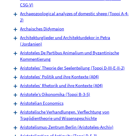
CSG-V)
Archaeozoological analyzes of domestic sheep (Topoi A-4-
2)
Archaisches Didymaion
Architekturglieder und Architekturdekor in Petra
(Jordanien)
Aristoteles De Partibus Animalium und Byzantinische
Kommentierung
Aristoteles‘ Theorie der Seelenteilung (Topoi D-III-E-II-2)
Aristoteles‘ Politik und ihre Kontexte (A04)
Aristoteles’ Rhetorik und ihre Kontexte (A04)
Aristotele’s Oikonomika (Topoi B-3-5)
Aristotelian Economics
Aristotelische Verhandlungen. Verflechtung von
Tragödientheorie und Wissensgeschichte
Aristotelismus-Zentrum Berlin (Aristoteles-Archiv)
Aristotelization of Antiquity (Topoi D-5-3)