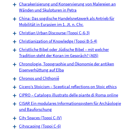
Charakerisierung und Konservierung von Malereien an
Wänden und Skulpturen in Petra
China: Das sogdische Handelsnetzwerk als Antrieb für
Mobilität in Eurasien im 1. Jt. n. Chr.
Christian Urban Discourse (Topoi C-6-3)
Christianization of Knowledge (Topoi B-5-4)
Christliche Bibel oder Jüdische Bibel – mit welcher
Tradition steht der Koran im Gespräch? (A05)
Chronologie, Topographie und Ökonomie der antiken
Eisenverhüttung auf Elba
Chronos und Chthoniê
Cicero’s Stoicism – Sceptical reflections on Stoic ethics
CIPRO – Catalogo illustrato delle piante di Roma online
CISAR Ein modulares Informationssystem für Archäologie
und Bauforschung
City Spaces (Topoi C-IV)
Cityscaping (Topoi C-6)