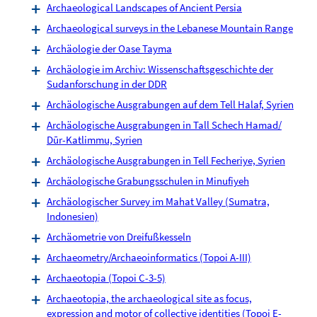
Archaeological Landscapes of Ancient Persia
Archaeological surveys in the Lebanese Mountain Range
Archäologie der Oase Tayma
Archäologie im Archiv: Wissenschaftsgeschichte der
Sudanforschung in der DDR
Archäologische Ausgrabungen auf dem Tell Halaf, Syrien
Archäologische Ausgrabungen in Tall Schech Hamad/
Dūr-Katlimmu, Syrien
Archäologische Ausgrabungen in Tell Fecheriye, Syrien
Archäologische Grabungsschulen in Minufiyeh
Archäologischer Survey im Mahat Valley (Sumatra,
Indonesien)
Archäometrie von Dreifußkesseln
Archaeometry/Archaeoinformatics (Topoi A-III)
Archaeotopia (Topoi C-3-5)
Archaeotopia, the archaeological site as focus,
expression and motor of collective identities (Topoi E-