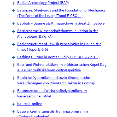
Baikal Archeology Project (BAP)
Balances, Steelyards and the Foundation of Mechanics
(The Force of the Lever) (Topoi E-CSG-III)
Baobab – Bäume als Klimaarchive in Great Zimbabwe
Barrierearme Wissenschaftskommunikation in der
Archäologie (BaWikA)
Basic structures of Jewish genealogies in Hellenistic
times (Topoi B-5-5)
Bathing Culture in Roman Sicily (2 c. BCE – 2 c. CE)
Bau- und Wohnpraktiken im prähistorischen Kopet Dag
aus einer multiskalaren Zeitperspektive
Bauliche Dynamiken und sozio-ökonomische
Veränderungen von Privatarchitektur in Pompeji
Bauprozesse und Wirtschaftsdynamiken im
kaiserzeitlichen Milet
baureka-online
Bauwerkserhaltung als Trainingsprogramm
(Gadara/Jordanien)