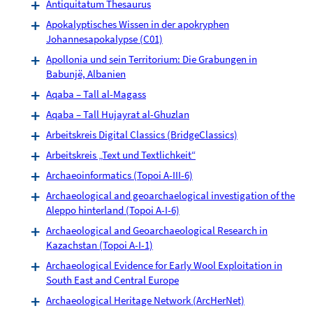
Antiquitatum Thesaurus
Apokalyptisches Wissen in der apokryphen
Johannesapokalypse (C01)
Apollonia und sein Territorium: Die Grabungen in
Babunjë, Albanien
Aqaba – Tall al-Magass
Aqaba – Tall Hujayrat al-Ghuzlan
Arbeitskreis Digital Classics (BridgeClassics)
Arbeitskreis „Text und Textlichkeit“
Archaeoinformatics (Topoi A-III-6)
Archaeological and geoarchaelogical investigation of the
Aleppo hinterland (Topoi A-I-6)
Archaeological and Geoarchaeological Research in
Kazachstan (Topoi A-I-1)
Archaeological Evidence for Early Wool Exploitation in
South East and Central Europe
Archaeological Heritage Network (ArcHerNet)