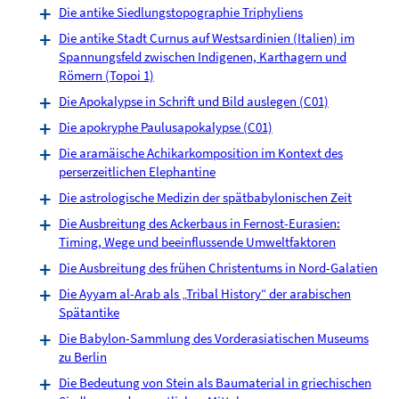
Die antike Siedlungstopographie Triphyliens
Die antike Stadt Curnus auf Westsardinien (Italien) im
Spannungsfeld zwischen Indigenen, Karthagern und
Römern (Topoi 1)
Die Apokalypse in Schrift und Bild auslegen (C01)
Die apokryphe Paulusapokalypse (C01)
Die aramäische Achikarkomposition im Kontext des
perserzeitlichen Elephantine
Die astrologische Medizin der spätbabylonischen Zeit
Die Ausbreitung des Ackerbaus in Fernost-Eurasien:
Timing, Wege und beeinflussende Umweltfaktoren
Die Ausbreitung des frühen Christentums in Nord-Galatien
Die Ayyam al-Arab als „Tribal History“ der arabischen
Spätantike
Die Babylon-Sammlung des Vorderasiatischen Museums
zu Berlin
Die Bedeutung von Stein als Baumaterial in griechischen