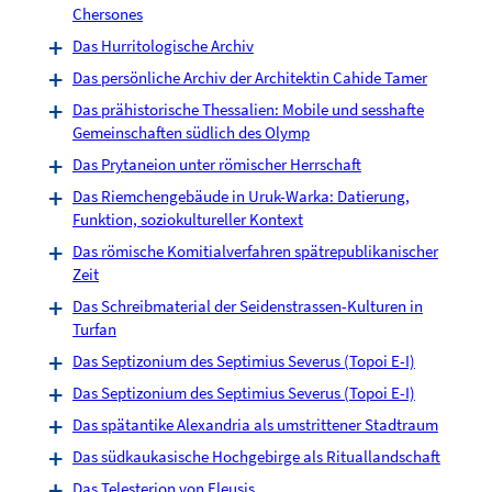
Chersones
Das Hurritologische Archiv
Das persönliche Archiv der Architektin Cahide Tamer
Das prähistorische Thessalien: Mobile und sesshafte
Gemeinschaften südlich des Olymp
Das Prytaneion unter römischer Herrschaft
Das Riemchengebäude in Uruk-Warka: Datierung,
Funktion, soziokultureller Kontext
Das römische Komitialverfahren spätrepublikanischer
Zeit
Das Schreibmaterial der Seidenstrassen-Kulturen in
Turfan
Das Septizonium des Septimius Severus (Topoi E-I)
Das Septizonium des Septimius Severus (Topoi E-I)
Das spätantike Alexandria als umstrittener Stadtraum
Das südkaukasische Hochgebirge als Rituallandschaft
Das Telesterion von Eleusis