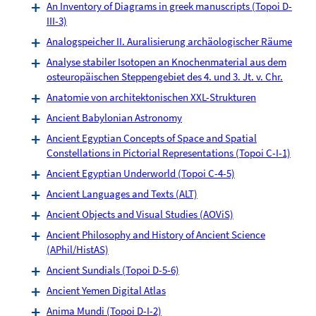
An Inventory of Diagrams in greek manuscripts (Topoi D-
III-3)
Analogspeicher II. Auralisierung archäologischer Räume
Analyse stabiler Isotopen an Knochenmaterial aus dem
osteuropäischen Steppengebiet des 4. und 3. Jt. v. Chr.
Anatomie von architektonischen XXL-Strukturen
Ancient Babylonian Astronomy
Ancient Egyptian Concepts of Space and Spatial
Constellations in Pictorial Representations (Topoi C-I-1)
Ancient Egyptian Underworld (Topoi C-4-5)
Ancient Languages and Texts (ALT)
Ancient Objects and Visual Studies (AOViS)
Ancient Philosophy and History of Ancient Science
(APhil/HistAS)
Ancient Sundials (Topoi D-5-6)
Ancient Yemen Digital Atlas
Anima Mundi (Topoi D-I-2)