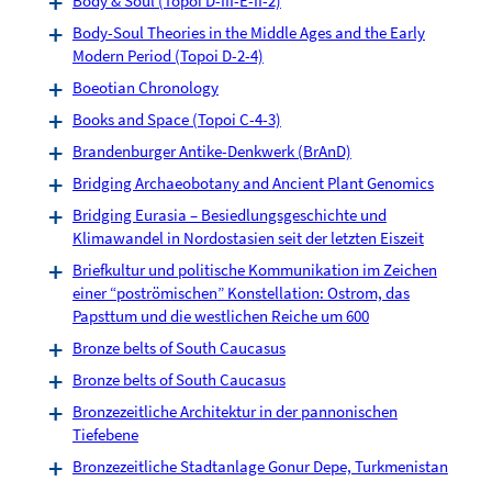
Body & Soul (Topoi D-III-E-II-2)
Body-Soul Theories in the Middle Ages and the Early
Modern Period (Topoi D-2-4)
Boeotian Chronology
Books and Space (Topoi C-4-3)
Brandenburger Antike-Denkwerk (BrAnD)
Bridging Archaeobotany and Ancient Plant Genomics
Bridging Eurasia – Besiedlungsgeschichte und
Klimawandel in Nordostasien seit der letzten Eiszeit
Briefkultur und politische Kommunikation im Zeichen
einer “poströmischen” Konstellation: Ostrom, das
Papsttum und die westlichen Reiche um 600
Bronze belts of South Caucasus
Bronze belts of South Caucasus
Bronzezeitliche Architektur in der pannonischen
Tiefebene
Bronzezeitliche Stadtanlage Gonur Depe, Turkmenistan