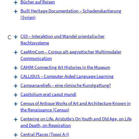
Bücher auf Reisen
Built Heritage Documentation – Schadenskartierung
(Syrien)
C
C03 – Interaktion und Wandel orientalischer
Rechtssysteme
CaeMmCom – Corpus alt-aegyptischer Multimodaler
Communication
CAHIM Connecting Art Histories in the Museum
CALLIDUS – Computer-Aided Language Learning
Campanareliefs – eine römische Kunstgattung?
Capitolium erat caput mundi
Census of Antique Works of Art and Architecture Known in
the Renaissance (Census)
Centering on Life. Aristotle’s On Youth and Old Age, on Life
and Death, on Respiration
Central Places (Topoi A-I)