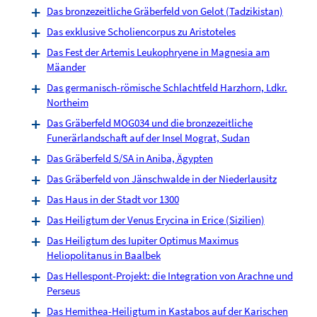
Das bronzezeitliche Gräberfeld von Gelot (Tadzikistan)
Das exklusive Scholiencorpus zu Aristoteles
Das Fest der Artemis Leukophryene in Magnesia am
Mäander
Das germanisch-römische Schlachtfeld Harzhorn, Ldkr.
Northeim
Das Gräberfeld MOG034 und die bronzezeitliche
Funerärlandschaft auf der Insel Mograt, Sudan
Das Gräberfeld S/SA in Aniba, Ägypten
Das Gräberfeld von Jänschwalde in der Niederlausitz
Das Haus in der Stadt vor 1300
Das Heiligtum der Venus Erycina in Erice (Sizilien)
Das Heiligtum des Iupiter Optimus Maximus
Heliopolitanus in Baalbek
Das Hellespont-Projekt: die Integration von Arachne und
Perseus
Das Hemithea-Heiligtum in Kastabos auf der Karischen