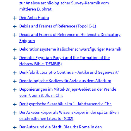
zur Analyse archäologischer Survey-Keramik vom
mittleren Euphrat.
Deir Anba Hadra
Deixis and Frames of Reference (Topoi C-1)
Deixis and Frames of Reference in Hellenistic Dedicatory
Epigram
Dekorationssysteme italischer schwarzfiguriger Keramik
Demotic Egyptian Papyri and the Formation of the
Hebrew Bible (DEMBIB)
Denkfabrik „Scriptio Continua – Antike und Gegenwart“
Deontologische Kodizes für Ärzte aus dem Altertum
Deponierungen im Mittel-Dnjepr-Gebiet an der Wende
vom 7. zum 8. Jh. n. Chr.
Der ägyptische Skarabäus im 1. Jahrtausend v. Chr.
Der Asketenkörper als Wissenskörper in der spätantiken
ostchristlichen Literatur (C02)
Der Autor und die Stadt. Die urbs Roma in den