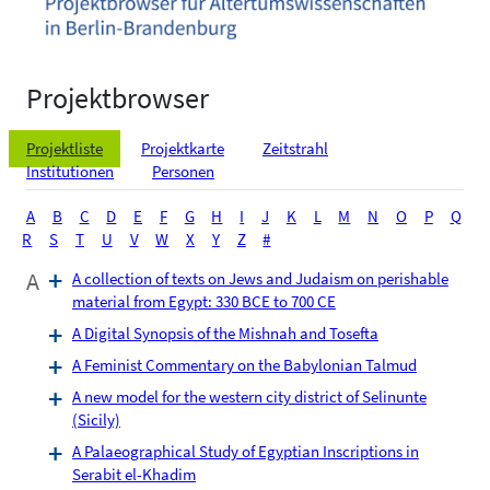
Projektbrowser
Projektliste
Projektkarte
Zeitstrahl
Institutionen
Personen
A
B
C
D
E
F
G
H
I
J
K
L
M
N
O
P
Q
R
S
T
U
V
W
X
Y
Z
#
A
A collection of texts on Jews and Judaism on perishable
material from Egypt: 330 BCE to 700 CE
A Digital Synopsis of the Mishnah and Tosefta
A Feminist Commentary on the Babylonian Talmud
A new model for the western city district of Selinunte
(Sicily)
A Palaeographical Study of Egyptian Inscriptions in
Serabit el-Khadim