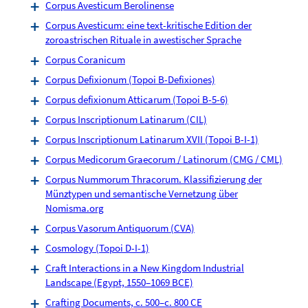
Corpus Avesticum Berolinense
Corpus Avesticum: eine text-kritische Edition der
zoroastrischen Rituale in awestischer Sprache
Corpus Coranicum
Corpus Defixionum (Topoi B-Defixiones)
Corpus defixionum Atticarum (Topoi B-5-6)
Corpus Inscriptionum Latinarum (CIL)
Corpus Inscriptionum Latinarum XVII (Topoi B-I-1)
Corpus Medicorum Graecorum / Latinorum (CMG / CML)
Corpus Nummorum Thracorum. Klassifizierung der
Münztypen und semantische Vernetzung über
Nomisma.org
Corpus Vasorum Antiquorum (CVA)
Cosmology (Topoi D-I-1)
Craft Interactions in a New Kingdom Industrial
Landscape (Egypt, 1550–1069 BCE)
Crafting Documents, c. 500–c. 800 CE