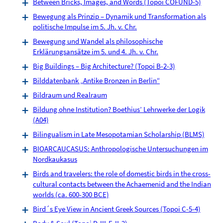
Between Bricks, Images, and Words (Topoi COFUND-5)
Bewegung als Prinzip – Dynamik und Transformation als
politische Impulse im 5. Jh. v. Chr.
Bewegung und Wandel als philosophische
Erklärungsansätze im 5. und 4. Jh. v. Chr.
Big Buildings – Big Architecture? (Topoi B-2-3)
Bilddatenbank „Antike Bronzen in Berlin“
Bildraum und Realraum
Bildung ohne Institution? Boethius’ Lehrwerke der Logik
(A04)
Bilingualism in Late Mesopotamian Scholarship (BLMS)
BIOARCAUCASUS: Anthropologische Untersuchungen im
Nordkaukasus
Birds and travelers: the role of domestic birds in the cross-
cultural contacts between the Achaemenid and the Indian
worlds (ca. 600-300 BCE)
Bird´s Eye View in Ancient Greek Sources (Topoi C-5-4)