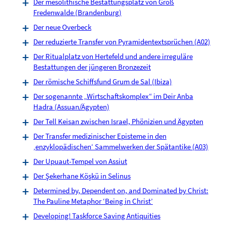
Der mesolithische Bestattungsplatz von Groß
Fredenwalde (Brandenburg)
Der neue Overbeck
Der reduzierte Transfer von Pyramidentextsprüchen (A02)
Der Ritualplatz von Hertefeld und andere irreguläre
Bestattungen der jüngeren Bronzezeit
Der römische Schiffsfund Grum de Sal (Ibiza)
Der sogenannte „Wirtschaftskomplex“ im Deir Anba
Hadra (Assuan/Ägypten)
Der Tell Keisan zwischen Israel, Phönizien und Ägypten
Der Transfer medizinischer Episteme in den
‚enzyklopädischen‘ Sammelwerken der Spätantike (A03)
Der Upuaut-Tempel von Assiut
Der Şekerhane Köşkü in Selinus
Determined by, Dependent on, and Dominated by Christ:
The Pauline Metaphor ‘Being in Christ’
Developing! Taskforce Saving Antiquities