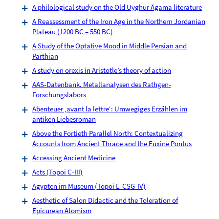
A philological study on the Old Uyghur Āgama literature
A Reassessment of the Iron Age in the Northern Jordanian
Plateau (1200 BC – 550 BC)
A Study of the Optative Mood in Middle Persian and
Parthian
A study on orexis in Aristotle’s theory of action
AAS-Datenbank. Metallanalysen des Rathgen-
Forschungslabors
Abenteuer ‚avant la lettre‘: Umwegiges Erzählen im
antiken Liebesroman
Above the Fortieth Parallel North: Contextualizing
Accounts from Ancient Thrace and the Euxine Pontus
Accessing Ancient Medicine
Acts (Topoi C-III)
Ägypten im Museum (Topoi E-CSG-IV)
Aesthetic of Salon Didactic and the Toleration of
Epicurean Atomism