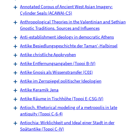
Annotated Corpus of Ancient West Asian Imagery:
Cylinder Seals (ACAWAI-CS)
Anthropological Theories in the Valentinian and Sethian
Gnostic Traditions. Sources and Influences
Anti-establishment ideology in democratic Athens
Antike Besiedlungsgeschichte der Taman‘-Halbinsel
Antike christliche Apokryphen
Antike Entfernungsangaben (Topoi B-IV)
Antike Gnosis als Wissenstransfer (C01)
Antike im Zerrspiegel politischer Ideologien
Antike Keramik Jena
Antike Räume in Tischhöhe (Topoi E-CSG-IV)
Antioch. Rhetorical modeling of a metropolis in late
antiquity (Topoi C-6-4)
Antiochia: Wirklichkeit und Ideal einer Stadt in der
Spätantike (Topoi C-IV)