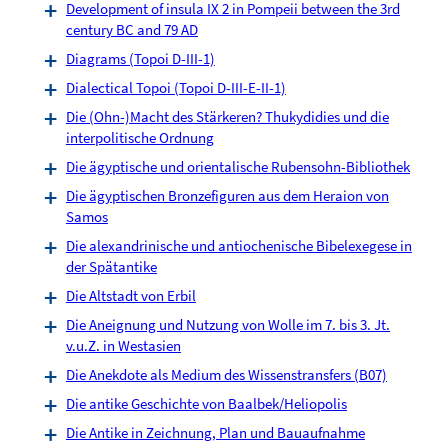
Development of insula IX 2 in Pompeii between the 3rd
century BC and 79 AD
Diagrams (Topoi D-III-1)
Dialectical Topoi (Topoi D-III-E-II-1)
Die (Ohn-)Macht des Stärkeren? Thukydidies und die
interpolitische Ordnung
Die ägyptische und orientalische Rubensohn-Bibliothek
Die ägyptischen Bronzefiguren aus dem Heraion von
Samos
Die alexandrinische und antiochenische Bibelexegese in
der Spätantike
Die Altstadt von Erbil
Die Aneignung und Nutzung von Wolle im 7. bis 3. Jt.
v.u.Z. in Westasien
Die Anekdote als Medium des Wissenstransfers (B07)
Die antike Geschichte von Baalbek/Heliopolis
Die Antike in Zeichnung, Plan und Bauaufnahme