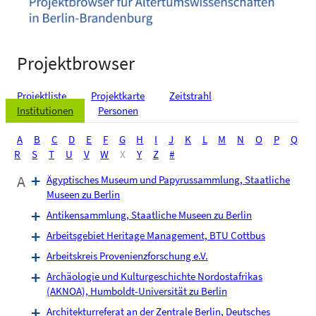
Projektbrowser
Projektliste
Projektkarte
Zeitstrahl
Institutionen
Personen
A
B
C
D
E
F
G
H
I
J
K
L
M
N
O
P
Q
R
S
T
U
V
W
X
Y
Z
#
A
Ägyptisches Museum und Papyrussammlung, Staatliche
Museen zu Berlin
Antikensammlung, Staatliche Museen zu Berlin
Arbeitsgebiet Heritage Management, BTU Cottbus
Arbeitskreis Provenienzforschung e.V.
Archäologie und Kulturgeschichte Nordostafrikas
(AKNOA), Humboldt-Universität zu Berlin
Architekturreferat an der Zentrale Berlin, Deutsches