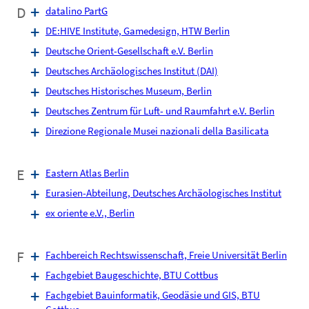
D
datalino PartG
DE:HIVE Institute, Game­design, HTW Berlin
Deutsche Orient-Gesellschaft e.V. Berlin
Deutsches Archäologisches Institut (DAI)
Deutsches Historisches Museum, Berlin
Deutsches Zentrum für Luft- und Raumfahrt e.V. Berlin
Direzione Regionale Musei nazionali della Basilicata
E
Eastern Atlas Berlin
Eurasien-Abteilung, Deutsches Archäologisches Institut
ex oriente e.V., Berlin
F
Fachbereich Rechtswissenschaft, Freie Universität Berlin
Fachgebiet Baugeschichte, BTU Cottbus
Fachgebiet Bauinformatik, Geodäsie und GIS, BTU