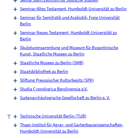
Seminar Altes Testament, Humboldt-Universität zu Berlin
Seminar für Semitistik und Arabistik, Freie Universität
Berlin
Seminar Neues Testament, Humboldt-Universität zu
Berlin
Skulpturensammlung und Museum für Byzantinische
Kunst, Staatliche Museen zu Berlin
Staatliche Museen zu Berlin (SMB)
Staatsbibliothek zu Berlin
Stiftung Preussischer Kulturbesitz (SPK)
Studia Cyprologica Berolinensia e.V.
Sudanarchäologische Gesellschaft zu Berlin e. V.
T
Technische Universität Berlin (TUB)
Thaer-Institut für Agrar- und Gartenbauwissenschaften,
Humboldt-Universität zu Berlin