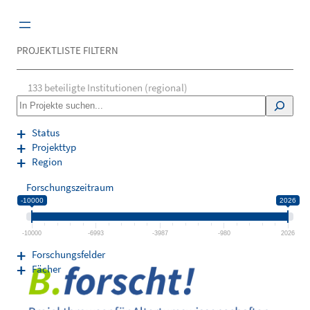
Zum
Inhalt
springen
PROJEKTLISTE FILTERN
133
beteiligte Institutionen (regional)
S
e
a
Status
r
Projekttyp
c
Region
h
Forschungszeitraum
-10000
2026
-10000
-6993
-3987
-980
2026
Forschungsfelder
Fächer