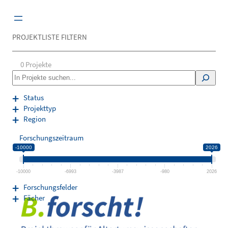
Zum
Inhalt
springen
PROJEKTLISTE FILTERN
0
Projekte
S
e
a
Status
r
Projekttyp
c
Region
h
Forschungszeitraum
-10000
2026
-10000
-6993
-3987
-980
2026
Forschungsfelder
Fächer