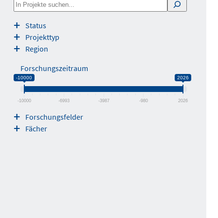
S
e
Status
a
Projekttyp
r
Region
c
h
Forschungszeitraum
-10000
2026
-10000
-6993
-3987
-980
2026
Forschungsfelder
Fächer