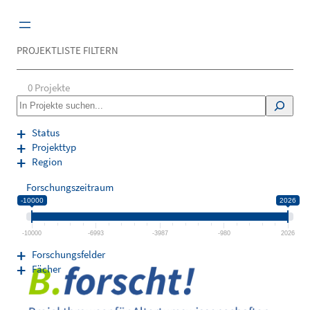
Zum
Inhalt
springen
PROJEKTLISTE FILTERN
0
Projekte
S
e
a
Status
r
Projekttyp
c
Region
h
Forschungszeitraum
-10000
2026
-10000
-6993
-3987
-980
2026
Forschungsfelder
Fächer