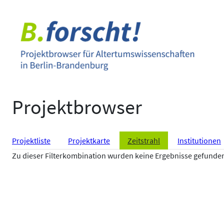
Zum
Inhalt
springen
Projektbrowser
Projektliste
Projektkarte
Zeitstrahl
Institutionen
Zu dieser Filterkombination wurden keine Ergebnisse gefunde