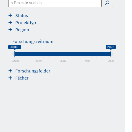
S
e
Status
a
Projekttyp
r
Region
c
h
Forschungszeitraum
-10000
2026
-10000
-6993
-3987
-980
2026
Forschungsfelder
Fächer