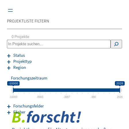
Zum
Inhalt
springen
PROJEKTLISTE FILTERN
0
Projekte
S
e
a
Status
r
Projekttyp
c
Region
h
Forschungszeitraum
-10000
2026
-10000
-6993
-3987
-980
2026
Forschungsfelder
Fächer