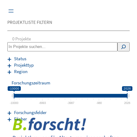
Zum
Inhalt
springen
PROJEKTLISTE FILTERN
0
Projekte
S
e
a
Status
r
Projekttyp
c
Region
h
Forschungszeitraum
-10000
2026
-10000
-6993
-3987
-980
2026
Forschungsfelder
Fächer