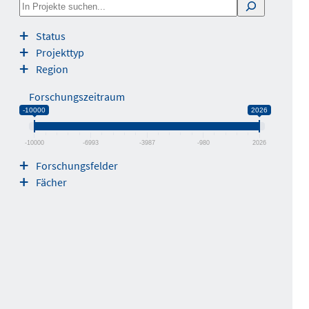
S
e
Status
a
Projekttyp
r
Region
c
h
Forschungszeitraum
-10000
2026
-10000
-6993
-3987
-980
2026
Forschungsfelder
Fächer