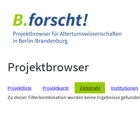
Zum
Inhalt
springen
Projektbrowser
Projektliste
Projektkarte
Zeitstrahl
Institutionen
Zu dieser Filterkombination wurden keine Ergebnisse gefunde