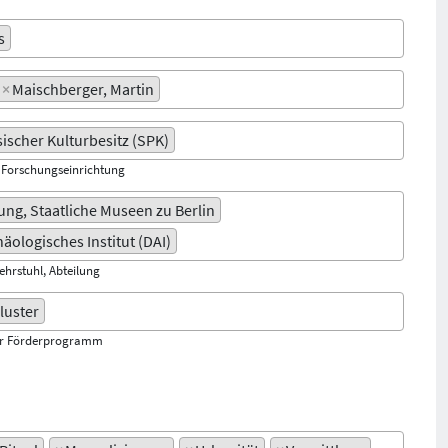
s
×
Maischberger, Martin
sischer Kulturbesitz (SPK)
, Forschungseinrichtung
ng, Staatliche Museen zu Berlin
äologisches Institut (DAI)
Lehrstuhl, Abteilung
luster
er Förderprogramm