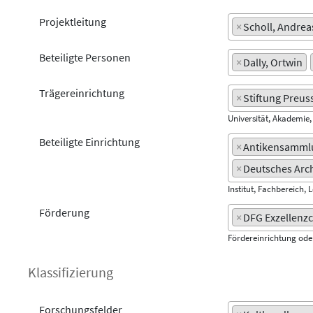
Projektleitung
×
Scholl, Andrea
Beteiligte Personen
×
Dally, Ortwin
Trägereinrichtung
×
Stiftung Preus
Universität, Akademie
Beteiligte Einrichtung
×
Antikensammlu
×
Deutsches Arch
Institut, Fachbereich, 
Förderung
×
DFG Exzellenzc
Fördereinrichtung od
Klassifizierung
Forschungsfelder