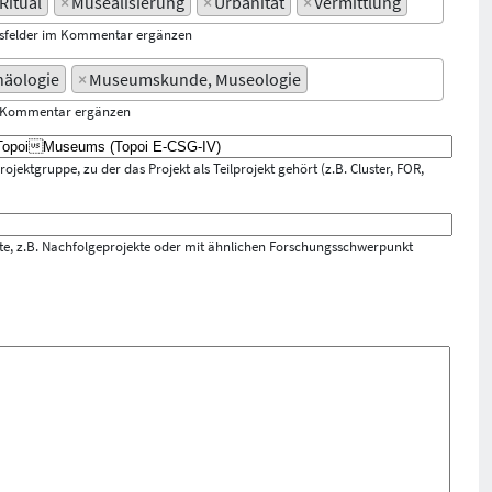
Ritual
×
Musealisierung
×
Urbanität
×
Vermittlung
gsfelder im Kommentar ergänzen
häologie
×
Museumskunde, Museologie
m Kommentar ergänzen
jektgruppe, zu der das Projekt als Teilprojekt gehört (z.B. Cluster, FOR,
ekte, z.B. Nachfolgeprojekte oder mit ähnlichen Forschungsschwerpunkt