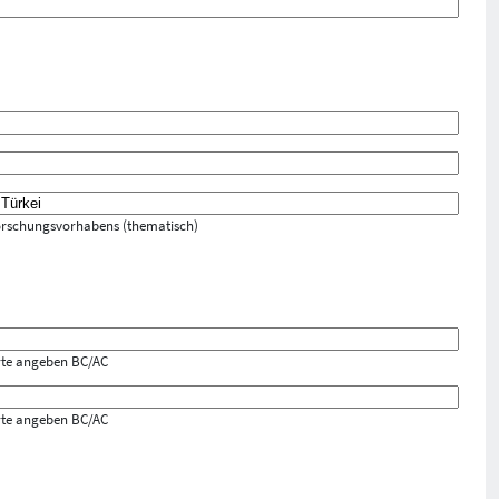
orschungsvorhabens (thematisch)
te angeben BC/AC
te angeben BC/AC