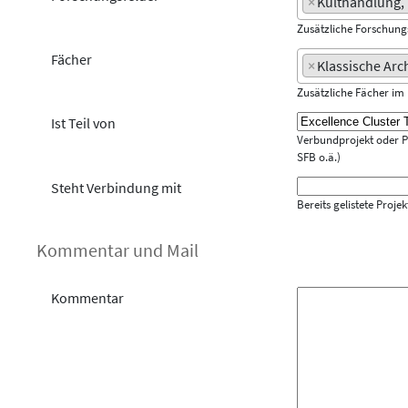
×
Kulthandlung, 
Zusätzliche Forschun
Fächer
×
Klassische Arc
Zusätzliche Fächer i
Ist Teil von
Verbundprojekt oder Pro
SFB o.ä.)
Steht Verbindung mit
Bereits gelistete Proj
Kommentar und Mail
Kommentar