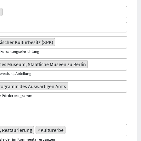
s
sischer Kulturbesitz (SPK)
, Forschungseinrichtung
hes Museum, Staatliche Museen zu Berlin
Lehrstuhl, Abteilung
Programm des Auswärtigen Amts
er Förderprogramm
, Restaurierung
×
Kulturerbe
gsfelder im Kommentar ergänzen