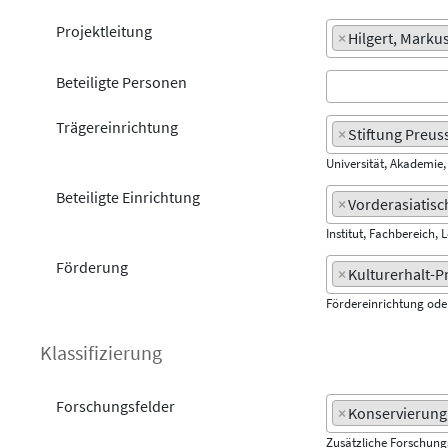
Projektleitung
×
Hilgert, Marku
Beteiligte Personen
Trägereinrichtung
×
Stiftung Preus
Universität, Akademie
Beteiligte Einrichtung
×
Vorderasiatisc
Institut, Fachbereich, 
Förderung
×
Kulturerhalt-
Fördereinrichtung od
Klassifizierung
Forschungsfelder
×
Konservierung
Zusätzliche Forschun