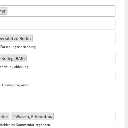
her
rsität zu Berlin
, Forschungseinrichtung
e-Kolleg (BAK)
Lehrstuhl, Abteilung
er Förderprogramm
phie
×
Wissen, Erkenntnis
gsfelder im Kommentar ergänzen