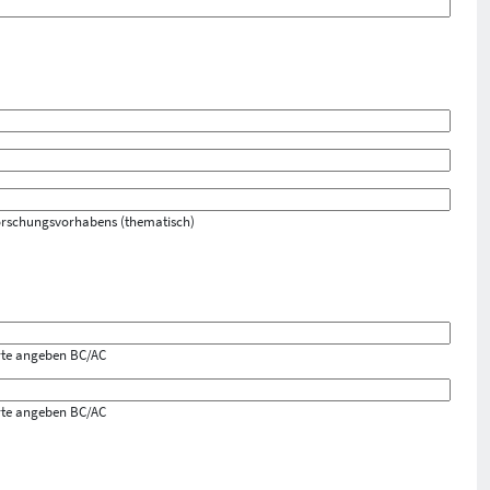
orschungsvorhabens (thematisch)
te angeben BC/AC
te angeben BC/AC