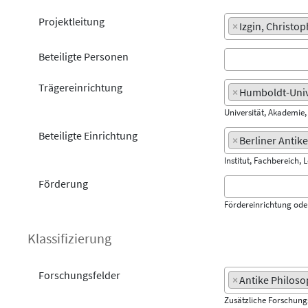
Projektleitung
×
Izgin, Christop
Beteiligte Personen
Trägereinrichtung
×
Humboldt-Unive
Universität, Akademie
Beteiligte Einrichtung
×
Berliner Antik
Institut, Fachbereich, 
Förderung
Fördereinrichtung od
Klassifizierung
Forschungsfelder
×
Antike Philoso
Zusätzliche Forschun