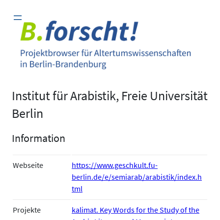
Zum
Inhalt
springen
Institut für Arabistik, Freie Universität
Berlin
Information
Webseite
https://www.geschkult.fu-
berlin.de/e/semiarab/arabistik/index.h
tml
Projekte
kalimat. Key Words for the Study of the