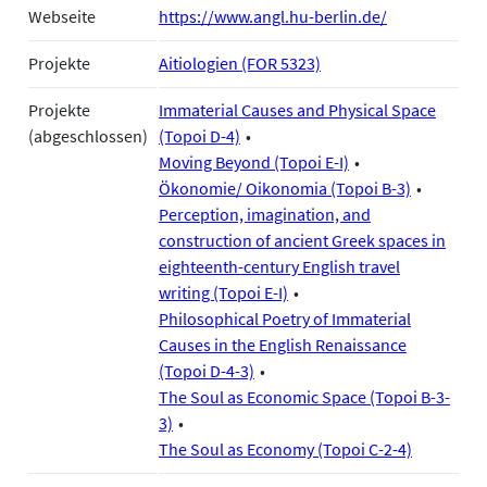
Webseite
https://www.angl.hu-berlin.de/
Projekte
Aitiologien (FOR 5323)
Projekte
Immaterial Causes and Physical Space
(abgeschlossen)
(Topoi D-4)
Moving Beyond (Topoi E-I)
Ökonomie/ Oikonomia (Topoi B-3)
Perception, imagination, and
construction of ancient Greek spaces in
eighteenth-century English travel
writing (Topoi E-I)
Philosophical Poetry of Immaterial
Causes in the English Renaissance
(Topoi D-4-3)
The Soul as Economic Space (Topoi B-3-
3)
The Soul as Economy (Topoi C-2-4)