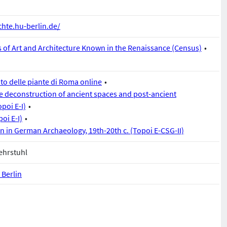
hte.hu-berlin.de/
 of Art and Architecture Known in the Renaissance (Census)
ato delle piante di Roma online
 deconstruction of ancient spaces and post-ancient
poi E-I)
oi E-I)
on in German Archaeology, 19th-20th c. (Topoi E-CSG-II)
Lehrstuhl
 Berlin