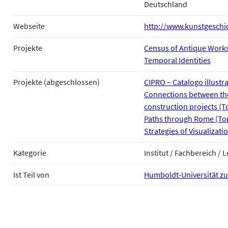
Deutschland
Webseite
http://www.kunstgeschic
Projekte
Census of Antique Works
Temporal Identities
Projekte (abgeschlossen)
CIPRO – Catalogo illustr
Connections between the
construction projects (To
Paths through Rome (Top
Strategies of Visualizati
Kategorie
Institut / Fachbereich / 
Ist Teil von
Humboldt-Universität zu